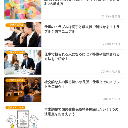
3つの鍛え方
2018年4月22日
ビジネススキル
仕事のトラブルは初手と鎮火後で解決せよ！トラ
ブル予防マニュアル
2018年3月6日
ビジネススキル
仕事で頼られる人になるには？特徴や信頼される
方法をご紹介！
2018年4月27日
ビジネススキル
社交的な人の振る舞いや長所、仕事上でのメリッ
トをご紹介！
2018年7月9日
ビジネススキル
年末調整で国民健康保険料を控除したい！3つの
注意点をおさえよう