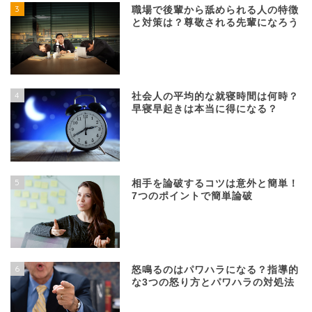
3
職場で後輩から舐められる人の特徴
と対策は？尊敬される先輩になろう
4
社会人の平均的な就寝時間は何時？
早寝早起きは本当に得になる？
5
相手を論破するコツは意外と簡単！
7つのポイントで簡単論破
6
怒鳴るのはパワハラになる？指導的
な3つの怒り方とパワハラの対処法