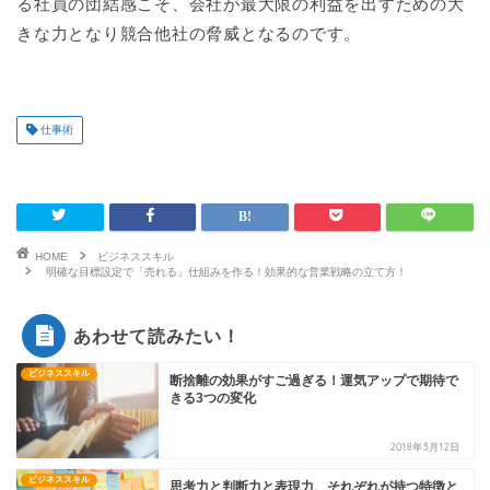
る社員の団結感こそ、会社が最大限の利益を出すための大
きな力となり競合他社の脅威となるのです。
仕事術
HOME
ビジネススキル
明確な目標設定で「売れる」仕組みを作る！効果的な営業戦略の立て方！
あわせて読みたい！
ビジネススキル
断捨離の効果がすご過ぎる！運気アップで期待で
きる3つの変化
2018年3月12日
ビジネススキル
思考力と判断力と表現力、それぞれが持つ特徴と