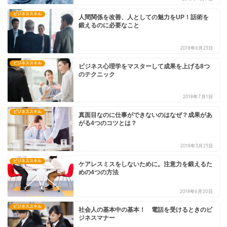
ビジネススキル
人間関係を改善、人としての魅力をUP！話術を
鍛えるのに必要なこと
2018年6月23日
ビジネススキル
ビジネス心理学をマスターして成果を上げる8つ
のテクニック
2018年7月1日
ビジネススキル
真面目なのに仕事ができないのはなぜ？成果があ
がる4つのコツとは？
2018年3月23日
ビジネススキル
ケアレスミスをしないために。注意力を鍛えるた
めの4つの方法
2018年6月20日
ビジネススキル
社会人の基本中の基本！ 電話を受けるときのビ
ジネスマナー