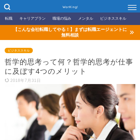
WorKing!
転職
キャリアプラン
職場の悩み
メンタル
ビジネススキル
【こんな会社転職してやる！】まずは転職エージェントに
無料相談
ビジネススキル
哲学的思考って何？哲学的思考が仕事
に及ぼす4つのメリット
2018年7月31日