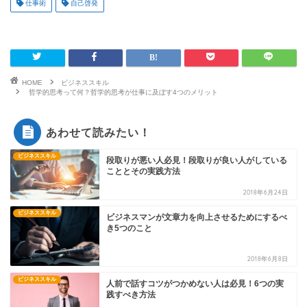
仕事術
自己啓発
HOME
ビジネススキル
哲学的思考って何？哲学的思考が仕事に及ぼす4つのメリット
あわせて読みたい！
ビジネススキル
段取りが悪い人必見！段取りが良い人がしている
こととその実践方法
2018年6月24日
ビジネススキル
ビジネスマンが文章力を向上させるためにするべ
き5つのこと
2018年6月8日
ビジネススキル
人前で話すコツがつかめない人は必見！6つの実
践すべき方法