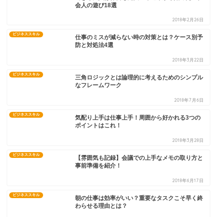
ビジネススキル
できる大人は休日も充実！今週末から始めたい社
会人の遊び18選
2018年2月26日
ビジネススキル
仕事のミスが減らない時の対策とは？ケース別予
防と対処法4選
2018年3月22日
ビジネススキル
三角ロジックとは論理的に考えるためのシンプル
なフレームワーク
2018年7月6日
ビジネススキル
気配り上手は仕事上手！周囲から好かれる3つの
ポイントはこれ！
2018年3月28日
ビジネススキル
【雰囲気も記録】会議での上手なメモの取り方と
事前準備を紹介！
2018年6月17日
ビジネススキル
朝の仕事は効率がいい？重要なタスクこそ早く終