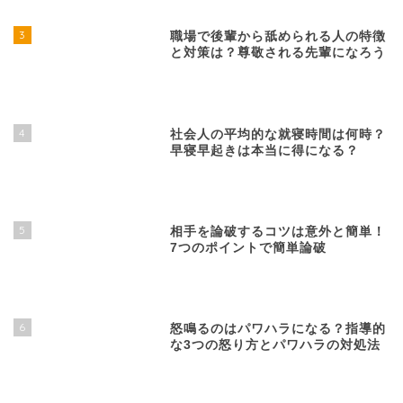
3
職場で後輩から舐められる人の特徴
と対策は？尊敬される先輩になろう
4
社会人の平均的な就寝時間は何時？
早寝早起きは本当に得になる？
5
相手を論破するコツは意外と簡単！
7つのポイントで簡単論破
6
怒鳴るのはパワハラになる？指導的
な3つの怒り方とパワハラの対処法