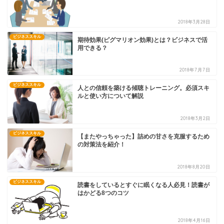
2018年3月28日
ビジネススキル
期待効果(ピグマリオン効果)とは？ビジネスで活
用できる？
2018年7月7日
ビジネススキル
人との信頼を築ける傾聴トレーニング。必須スキ
ルと使い方について解説
2018年3月2日
ビジネススキル
【またやっちゃった】詰めの甘さを克服するため
の対策法を紹介！
2018年8月20日
ビジネススキル
読書をしているとすぐに眠くなる人必見！読書が
はかどる8つのコツ
2018年4月16日