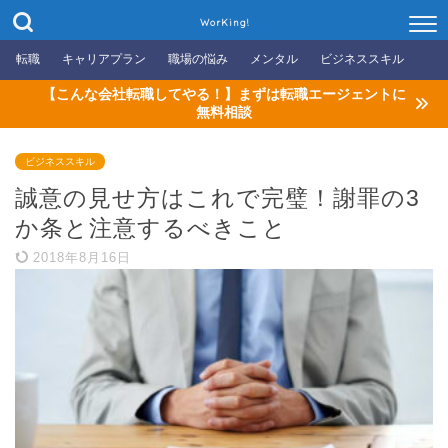
WorKing!
転職
キャリアプラン
職場の悩み
メンタル
ビジネススキル
【こんな会社転職してやる！】まずは転職エージェントに
無料相談
ビジネススキル
誠意の見せ方はこれで完璧！謝罪の3
か条と注意するべきこと
2018年8月16日