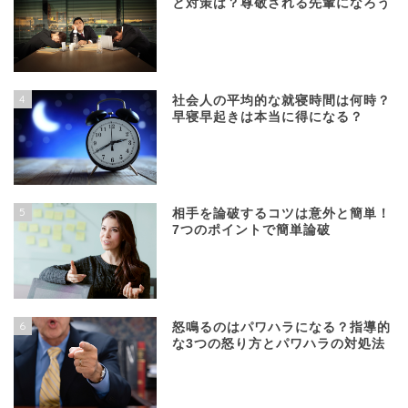
と対策は？尊敬される先輩になろう
4
社会人の平均的な就寝時間は何時？
早寝早起きは本当に得になる？
5
相手を論破するコツは意外と簡単！
7つのポイントで簡単論破
6
怒鳴るのはパワハラになる？指導的
な3つの怒り方とパワハラの対処法