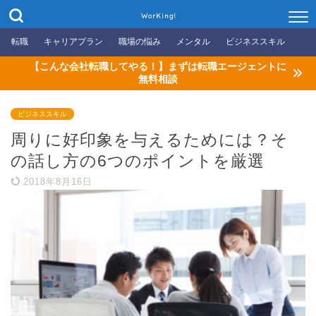
WorKing!
転職
キャリアプラン
職場の悩み
メンタル
ビジネススキル
【こんな会社転職してやる！】まずは転職エージェントに
無料相談
ビジネススキル
周りに好印象を与えるためには？そ
の話し方の6つのポイントを厳選
2018年8月16日