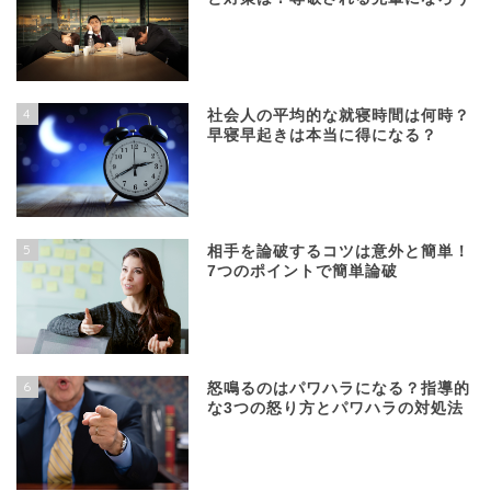
4
社会人の平均的な就寝時間は何時？
早寝早起きは本当に得になる？
5
相手を論破するコツは意外と簡単！
7つのポイントで簡単論破
6
怒鳴るのはパワハラになる？指導的
な3つの怒り方とパワハラの対処法