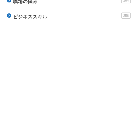
284
職場の悩み
256
ビジネススキル
178
転職
運営サイト
派遣アンテナ – おすすめ派遣会社と派遣社員のイロ
ハ
Town Baito – おすすめアルバイトの評判サイト
ウラソエ – 無料で毎日楽しめる占いサイト