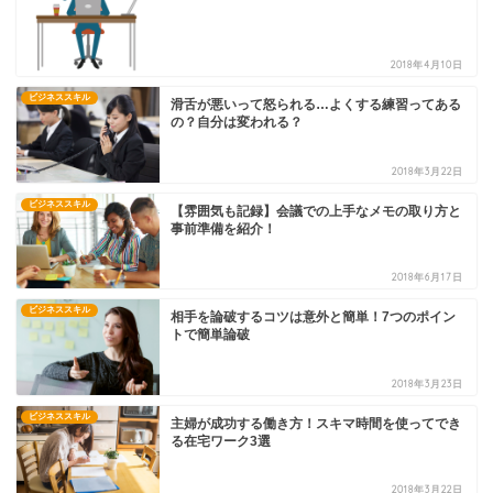
2018年4月10日
ビジネススキル
滑舌が悪いって怒られる…よくする練習ってある
の？自分は変われる？
2018年3月22日
ビジネススキル
【雰囲気も記録】会議での上手なメモの取り方と
事前準備を紹介！
2018年6月17日
ビジネススキル
相手を論破するコツは意外と簡単！7つのポイン
トで簡単論破
2018年3月23日
ビジネススキル
主婦が成功する働き方！スキマ時間を使ってでき
る在宅ワーク3選
2018年3月22日