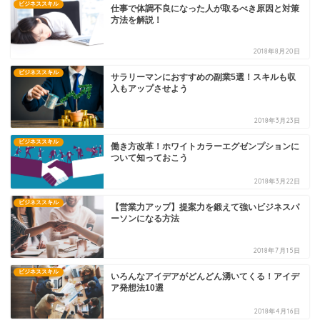
ビジネススキル
仕事で体調不良になった人が取るべき原因と対策
方法を解説！
2018年8月20日
ビジネススキル
サラリーマンにおすすめの副業5選！スキルも収
入もアップさせよう
2018年3月23日
ビジネススキル
働き方改革！ホワイトカラーエグゼンプションに
ついて知っておこう
2018年3月22日
ビジネススキル
【営業力アップ】提案力を鍛えて強いビジネスパ
ーソンになる方法
2018年7月15日
ビジネススキル
いろんなアイデアがどんどん湧いてくる！アイデ
ア発想法10選
2018年4月16日