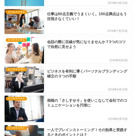
2018年4月23日
ビジネススキル
仕事は80点主義でうまくいく。100点満点はもう
目指さなくていい！
2018年7月30日
ビジネススキル
会話の際に目線が気になりませんか？3つのコツ
で自然に見せよう
2018年8月9日
ビジネススキル
ビジネスを有利に導くパーソナルブランディング
確立の３つの手順
2018年6月23日
ビジネススキル
相槌の「さしすせそ」を使いこなして会社でのコ
ミュニケーションを円滑に
2018年6月16日
ビジネススキル
一人でブレインストーミング！その効果と実践す
るときのポイントとは？