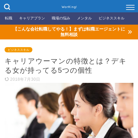
WorKing!
転職
キャリアプラン
職場の悩み
メンタル
ビジネススキル
【こんな会社転職してやる！】まずは転職エージェントに
無料相談
ビジネススキル
キャリアウーマンの特徴とは？デキ
る女が持ってる5つの個性
2018年7月30日