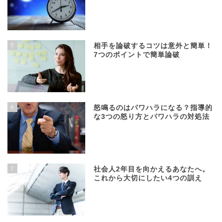
5
相手を論破するコツは意外と簡単！
7つのポイントで簡単論破
6
怒鳴るのはパワハラになる？指導的
な3つの怒り方とパワハラの対処法
7
社会人2年目を向かえるあなたへ。
これから大切にしたい4つの訓え