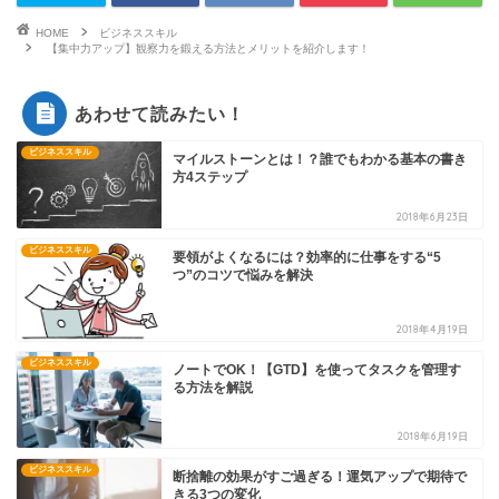
HOME
ビジネススキル
【集中力アップ】観察力を鍛える方法とメリットを紹介します！
あわせて読みたい！
ビジネススキル
マイルストーンとは！？誰でもわかる基本の書き
方4ステップ
2018年6月23日
ビジネススキル
要領がよくなるには？効率的に仕事をする“5
つ”のコツで悩みを解決
2018年4月19日
ビジネススキル
ノートでOK！【GTD】を使ってタスクを管理す
る方法を解説
2018年6月19日
ビジネススキル
断捨離の効果がすご過ぎる！運気アップで期待で
きる3つの変化