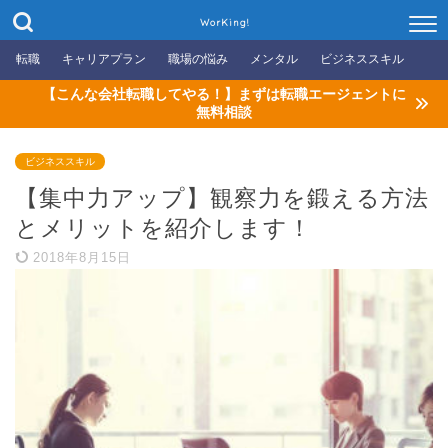
WorKing!
転職
キャリアプラン
職場の悩み
メンタル
ビジネススキル
【こんな会社転職してやる！】まずは転職エージェントに
無料相談
ビジネススキル
【集中力アップ】観察力を鍛える方法
とメリットを紹介します！
2018年8月15日