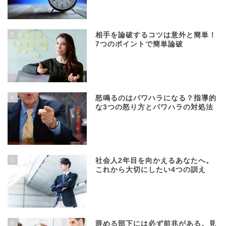
5
相手を論破するコツは意外と簡単！
7つのポイントで簡単論破
6
怒鳴るのはパワハラになる？指導的
な3つの怒り方とパワハラの対処法
7
社会人2年目を向かえるあなたへ。
これから大切にしたい4つの訓え
8
辞める部下には必ず前兆がある。見