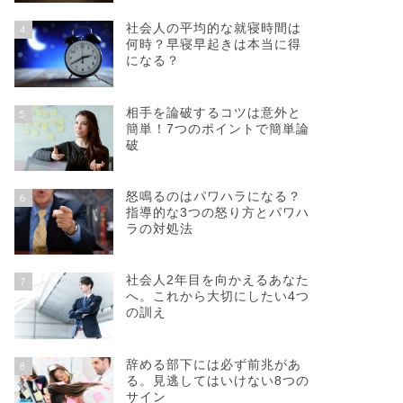
社会人の平均的な就寝時間は
4
何時？早寝早起きは本当に得
になる？
相手を論破するコツは意外と
5
簡単！7つのポイントで簡単論
破
怒鳴るのはパワハラになる？
6
指導的な3つの怒り方とパワハ
ラの対処法
社会人2年目を向かえるあなた
7
へ。これから大切にしたい4つ
の訓え
辞める部下には必ず前兆があ
8
る。見逃してはいけない8つの
サイン