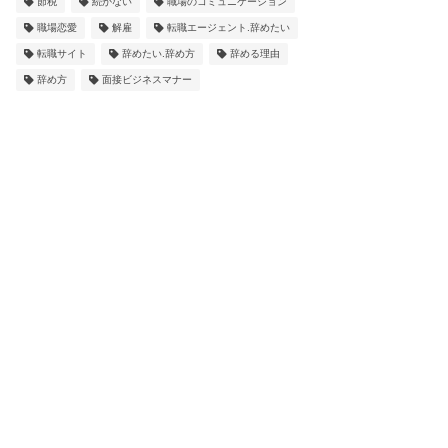
節税
続かない
職場のコミュニケーション
職場恋愛
解雇
転職エージェント.辞めたい
転職サイト
辞めたい.辞め方
辞める理由
辞め方
面接ビジネスマナー