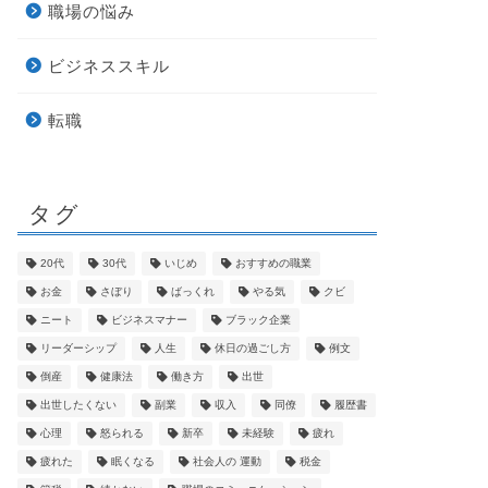
職場の悩み
ビジネススキル
転職
タグ
20代
30代
いじめ
おすすめの職業
お金
さぼり
ばっくれ
やる気
クビ
ニート
ビジネスマナー
ブラック企業
リーダーシップ
人生
休日の過ごし方
例文
倒産
健康法
働き方
出世
出世したくない
副業
収入
同僚
履歴書
心理
怒られる
新卒
未経験
疲れ
疲れた
眠くなる
社会人の 運動
税金