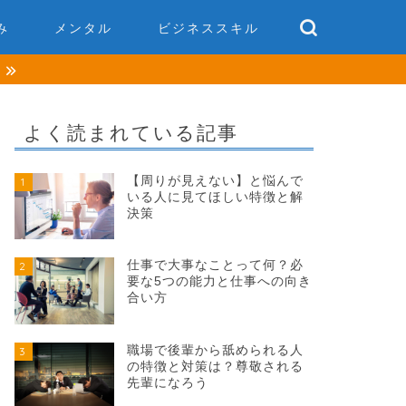
み
メンタル
ビジネススキル
談
よく読まれている記事
【周りが見えない】と悩んで
1
いる人に見てほしい特徴と解
決策
仕事で大事なことって何？必
2
要な5つの能力と仕事への向き
合い方
職場で後輩から舐められる人
3
の特徴と対策は？尊敬される
先輩になろう