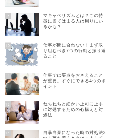
マキャベリズムとは？この特
9
徴に当てはまる人は周りにい
るかも？
仕事が間に合わない！まず取
10
り組むべき7つの行動と振り返
ること
仕事では要点をおさえること
11
が重要。すぐにできる4つのポ
イント
ねちねちと細かい上司に上手
12
に対処するための心構えと対
処法
自暴自棄になった時の対処法3
13