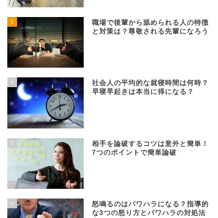
3
職場で後輩から舐められる人の特徴
と対策は？尊敬される先輩になろう
4
社会人の平均的な就寝時間は何時？
早寝早起きは本当に得になる？
5
相手を論破するコツは意外と簡単！
7つのポイントで簡単論破
6
怒鳴るのはパワハラになる？指導的
な3つの怒り方とパワハラの対処法