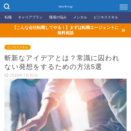
WorKing!
転職
キャリアプラン
職場の悩み
メンタル
ビジネススキル
【こんな会社転職してやる！】まずは転職エージェントに
無料相談
ビジネススキル
斬新なアイデアとは？常識に囚われ
ない発想をするための方法5選
2018年7月31日