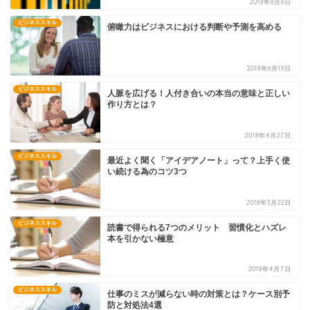
2018年8月6日
ビジネススキル
俯瞰力はビジネスにおける判断や予測を高める
2018年6月19日
ビジネススキル
人脈を広げる！人付き合いの本当の意味と正しい
作り方とは？
2018年4月27日
ビジネススキル
最近よく聞く「アイデアノート」って？上手く使
い続ける為のコツ3つ
2018年3月22日
ビジネススキル
読書で得られる7つのメリット 習慣化とハズレ
本を引かない極意
2018年4月7日
ビジネススキル
仕事のミスが減らない時の対策とは？ケース別予
防と対処法4選