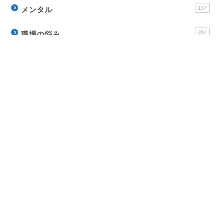
137
メンタル
284
職場の悩み
256
ビジネススキル
178
転職
運営サイト
派遣アンテナ – おすすめ派遣会社と派遣社員のイロ
ハ
Town Baito – おすすめアルバイトの評判サイト
ウラソエ – 無料で毎日楽しめる占いサイト