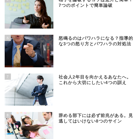
7つのポイントで簡単論破
6
怒鳴るのはパワハラになる？指導的
な3つの怒り方とパワハラの対処法
7
社会人2年目を向かえるあなたへ。
これから大切にしたい4つの訓え
8
辞める部下には必ず前兆がある。見
逃してはいけない8つのサイン