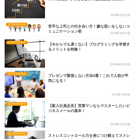
2018年3月22日
ビジネススキル
苦手な上司との付き合い方！嫌な思いをしないコ
ミュニケーション術
2018年4月10日
ビジネススキル
【今からでも遅くない】プログラミングを学習す
るメリットを特集！
2018年6月30日
ビジネススキル
プレゼンで緊張しない方法4選！これで人前が平
気になる！
2018年4月6日
ビジネススキル
【新入社員必見】営業マンならマスターしたいビ
ジネスメールの基本！
2018年2月26日
ビジネススキル
ストレスコントロール力を身につけ鍛えてストレ