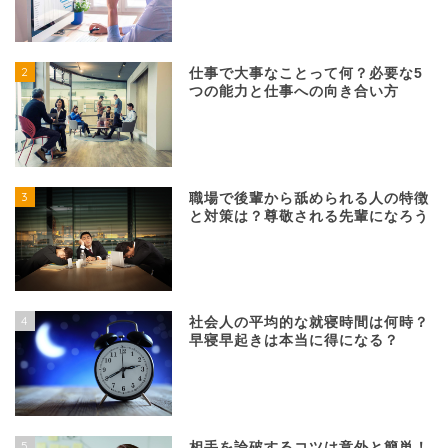
2
仕事で大事なことって何？必要な5
つの能力と仕事への向き合い方
3
職場で後輩から舐められる人の特徴
と対策は？尊敬される先輩になろう
4
社会人の平均的な就寝時間は何時？
早寝早起きは本当に得になる？
5
相手を論破するコツは意外と簡単！