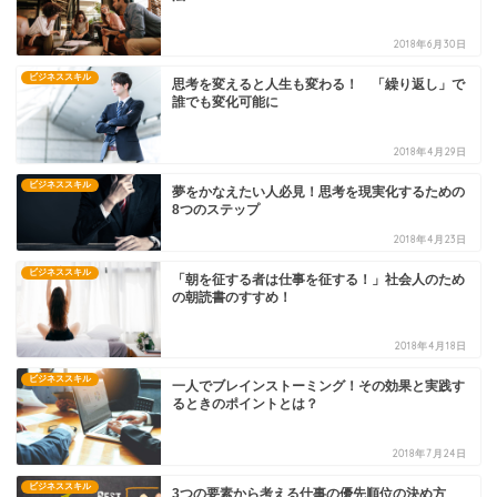
2018年6月30日
ビジネススキル
思考を変えると人生も変わる！ 「繰り返し」で
誰でも変化可能に
2018年4月29日
ビジネススキル
夢をかなえたい人必見！思考を現実化するための
8つのステップ
2018年4月23日
ビジネススキル
「朝を征する者は仕事を征する！」社会人のため
の朝読書のすすめ！
2018年4月18日
ビジネススキル
一人でブレインストーミング！その効果と実践す
るときのポイントとは？
2018年7月24日
ビジネススキル
3つの要素から考える仕事の優先順位の決め方