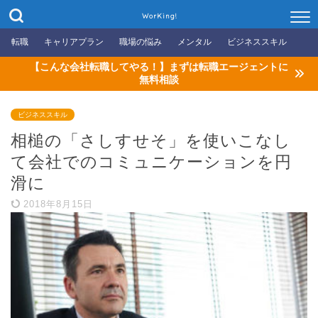
WorKing!
転職
キャリアプラン
職場の悩み
メンタル
ビジネススキル
【こんな会社転職してやる！】まずは転職エージェントに
無料相談
ビジネススキル
相槌の「さしすせそ」を使いこなし
て会社でのコミュニケーションを円
滑に
2018年8月15日