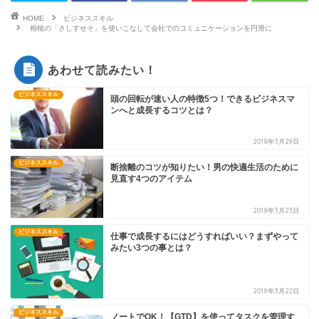
HOME
ビジネススキル
相槌の「さしすせそ」を使いこなして会社でのコミュニケーションを円滑に
あわせて読みたい！
ビジネススキル
頭の回転が速い人の特徴5つ！できるビジネスマ
ンへと成長するコツとは？
2018年3月29日
ビジネススキル
断捨離のコツが知りたい！男の快適生活のために
見直す4つのアイテム
2018年3月23日
ビジネススキル
仕事で成長するにはどうすればいい？まずやって
みたい3つの事とは？
2018年3月22日
ビジネススキル
ノートでOK！【GTD】を使ってタスクを管理す