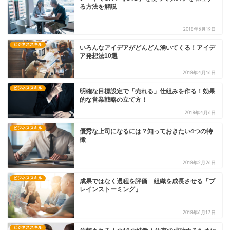
る方法を解説
2018年6月19日
ビジネススキル
いろんなアイデアがどんどん湧いてくる！アイデ
ア発想法10選
2018年4月16日
ビジネススキル
明確な目標設定で「売れる」仕組みを作る！効果
的な営業戦略の立て方！
2018年4月6日
ビジネススキル
優秀な上司になるには？知っておきたい4つの特
徴
2018年2月26日
ビジネススキル
成果ではなく過程を評価 組織を成長させる「ブ
レインストーミング」
2018年6月17日
ビジネススキル