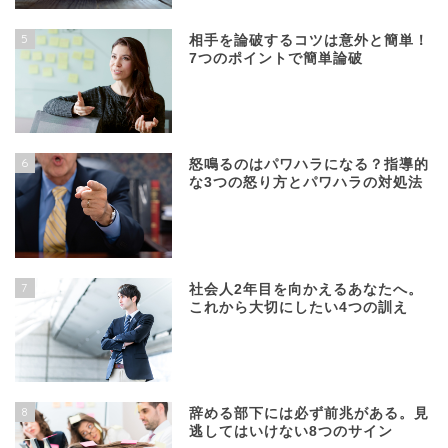
5
相手を論破するコツは意外と簡単！
7つのポイントで簡単論破
6
怒鳴るのはパワハラになる？指導的
な3つの怒り方とパワハラの対処法
7
社会人2年目を向かえるあなたへ。
これから大切にしたい4つの訓え
8
辞める部下には必ず前兆がある。見
逃してはいけない8つのサイン