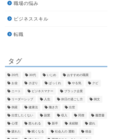
職場の悩み
ビジネススキル
転職
タグ
20代
30代
いじめ
おすすめの職業
お金
さぼり
ばっくれ
やる気
クビ
ニート
ビジネスマナー
ブラック企業
リーダーシップ
人生
休日の過ごし方
例文
倒産
健康法
働き方
出世
出世したくない
副業
収入
同僚
履歴書
心理
怒られる
新卒
未経験
疲れ
疲れた
眠くなる
社会人の 運動
税金