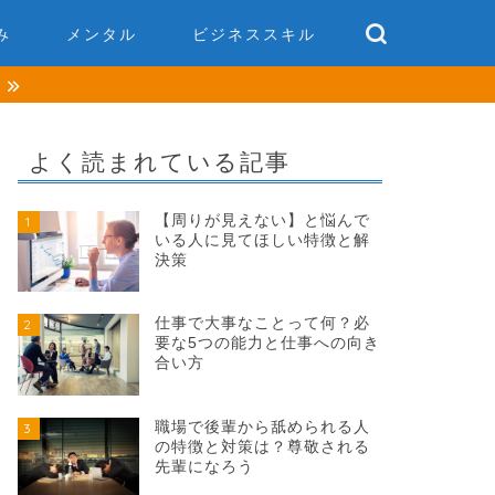
み
メンタル
ビジネススキル
談
よく読まれている記事
【周りが見えない】と悩んで
1
いる人に見てほしい特徴と解
決策
仕事で大事なことって何？必
2
要な5つの能力と仕事への向き
合い方
職場で後輩から舐められる人
3
の特徴と対策は？尊敬される
先輩になろう