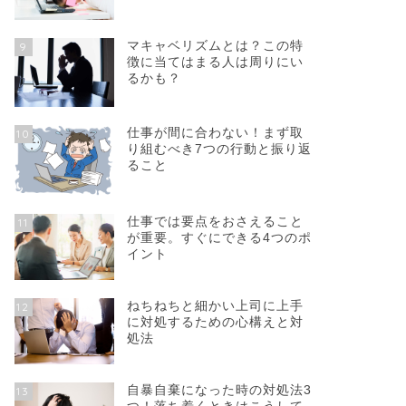
マキャベリズムとは？この特
9
徴に当てはまる人は周りにい
るかも？
仕事が間に合わない！まず取
10
り組むべき7つの行動と振り返
ること
仕事では要点をおさえること
11
が重要。すぐにできる4つのポ
イント
ねちねちと細かい上司に上手
12
に対処するための心構えと対
処法
自暴自棄になった時の対処法3
13