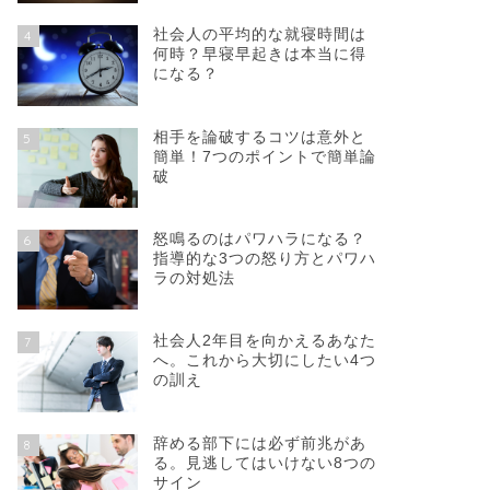
社会人の平均的な就寝時間は
4
何時？早寝早起きは本当に得
になる？
相手を論破するコツは意外と
5
簡単！7つのポイントで簡単論
破
怒鳴るのはパワハラになる？
6
指導的な3つの怒り方とパワハ
ラの対処法
社会人2年目を向かえるあなた
7
へ。これから大切にしたい4つ
の訓え
辞める部下には必ず前兆があ
8
る。見逃してはいけない8つの
サイン