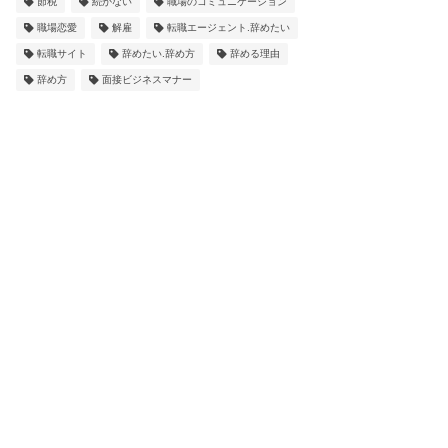
節税
続かない
職場のコミュニケーション
職場恋愛
解雇
転職エージェント.辞めたい
転職サイト
辞めたい.辞め方
辞める理由
辞め方
面接ビジネスマナー