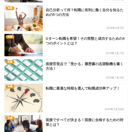
転職
自己分析って何？転職に有利に働く自分を知るた
めの5つの方法
2018年6月3日
転職
Uターン転職を希望！その実態と成功するための4
つのポイントとは？
2018年5月7日
転職
面接官視点で「受かる」履歴書の志望動機を書く
方法！
2018年7月5日
転職
転職に最適な時期を選んで転職成功率アップ！
2018年5月28日
転職
面接ですべてが決まる！面接に合格するための対
策とは？