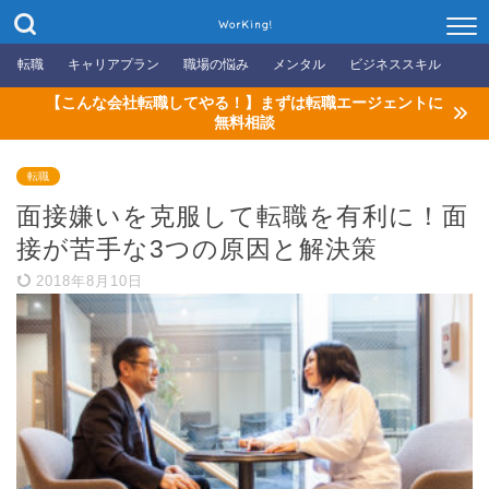
WorKing!
転職
キャリアプラン
職場の悩み
メンタル
ビジネススキル
【こんな会社転職してやる！】まずは転職エージェントに
無料相談
転職
面接嫌いを克服して転職を有利に！面
接が苦手な3つの原因と解決策
2018年8月10日