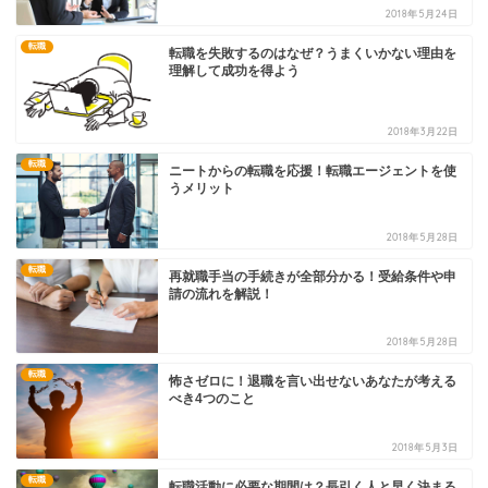
2018年5月24日
転職
転職を失敗するのはなぜ？うまくいかない理由を
理解して成功を得よう
2018年3月22日
転職
ニートからの転職を応援！転職エージェントを使
うメリット
2018年5月28日
転職
再就職手当の手続きが全部分かる！受給条件や申
請の流れを解説！
2018年5月28日
転職
怖さゼロに！退職を言い出せないあなたが考える
べき4つのこと
2018年5月3日
転職
転職活動に必要な期間は？長引く人と早く決まる