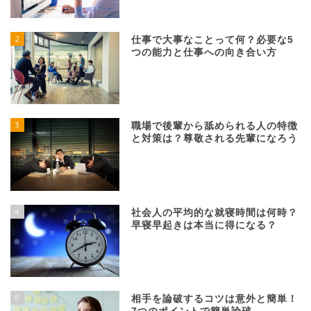
2
仕事で大事なことって何？必要な5
つの能力と仕事への向き合い方
3
職場で後輩から舐められる人の特徴
と対策は？尊敬される先輩になろう
4
社会人の平均的な就寝時間は何時？
早寝早起きは本当に得になる？
5
相手を論破するコツは意外と簡単！