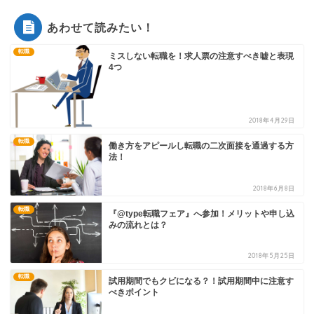
あわせて読みたい！
転職
ミスしない転職を！求人票の注意すべき嘘と表現
4つ
2018年4月29日
転職
働き方をアピールし転職の二次面接を通過する方
法！
2018年6月8日
転職
『@type転職フェア』へ参加！メリットや申し込
みの流れとは？
2018年5月25日
転職
試用期間でもクビになる？！試用期間中に注意す
べきポイント