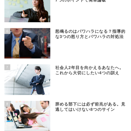
7つのポイントで簡単論破
6
怒鳴るのはパワハラになる？指導的
な3つの怒り方とパワハラの対処法
7
社会人2年目を向かえるあなたへ。
これから大切にしたい4つの訓え
8
辞める部下には必ず前兆がある。見
逃してはいけない8つのサイン