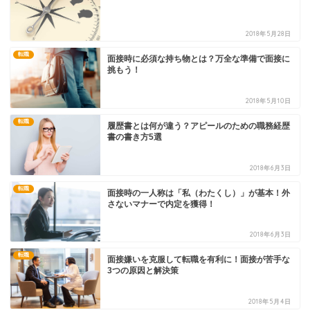
2018年5月28日
転職
面接時に必須な持ち物とは？万全な準備で面接に
挑もう！
2018年5月10日
転職
履歴書とは何が違う？アピールのための職務経歴
書の書き方5選
2018年6月3日
転職
面接時の一人称は「私（わたくし）」が基本！外
さないマナーで内定を獲得！
2018年6月3日
転職
面接嫌いを克服して転職を有利に！面接が苦手な
3つの原因と解決策
2018年5月4日