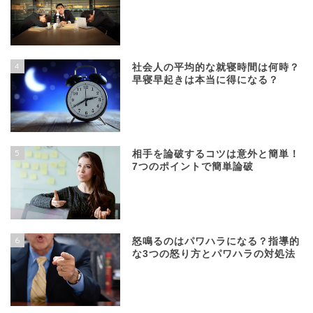
4
社会人の平均的な就寝時間は何時？
早寝早起きは本当に得になる？
5
相手を論破するコツは意外と簡単！
7つのポイントで簡単論破
6
怒鳴るのはパワハラになる？指導的
な3つの怒り方とパワハラの対処法