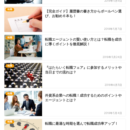
2018年5月9日
転職
【完全ガイド】履歴書の書き方からボールペン選
び、お勧め６本も！
2018年5月7日
転職
転職エージェントの賢い使い方とは？転職を成功
に導くポイントを徹底解説！
2018年5月24日
転職
『はたらいく転職フェア』に参加するメリットや
当日までの流れは？
2018年6月3日
転職
外資系企業への転職！成功するためのポイントや
エージェントとは？
2018年5月4日
転職
転職に最適な時期を選んで転職成功率アップ！