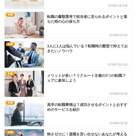
2018年5月21日
転職
転職の書類選考で担当者に見られるポイントと落
ちた時の心の保ち方
2018年5月4日
転職
3人に1人は悩んでいる？転職時の髪型で抑えてお
きたいノウハウ
2018年5月24日
転職
メリットが多い？リクルート主催の3つの転職フ
ェアに参加しよう
2018年6月3日
転職
高卒の転職事情は？成功させるポイントとおすす
めのサービスを紹介
2018年6月3日
転職
怖さゼロに！退職を言い出せないあなたが考える