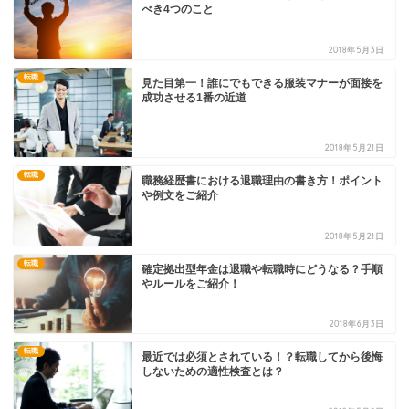
べき4つのこと
2018年5月3日
転職
見た目第一！誰にでもできる服装マナーが面接を
成功させる1番の近道
2018年5月21日
転職
職務経歴書における退職理由の書き方！ポイント
や例文をご紹介
2018年5月21日
転職
確定拠出型年金は退職や転職時にどうなる？手順
やルールをご紹介！
2018年6月3日
転職
最近では必須とされている！？転職してから後悔
しないための適性検査とは？