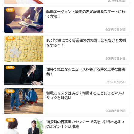
2018年3月3日
転職
転職エージェント経由の内定辞退をスマートに行
う方法！
2018年5月24日
転職
10分で身につく失業保険の知識！知らないと大損
をする？！
2018年5月24日
転職
面接で気になるニュースを答える時の上手な回答
術！
2018年7月5日
転職
転職にリスクはある？転職することによる4つの
リスクと対処法
2018年5月25日
転職
面接時の言葉遣いやマナーで気をつけるべき3つ
のポイントと活用法