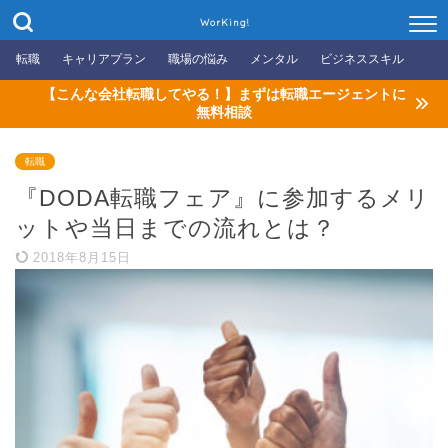
WorKing!
転職
キャリアプラン
職場の悩み
メンタル
ビジネススキル
【こんな会社転職してやる！】まずは転職エージェントに
無料相談
転職
『DODA転職フェア』に参加するメリ
ットや当日までの流れとは？
2018年8月15日