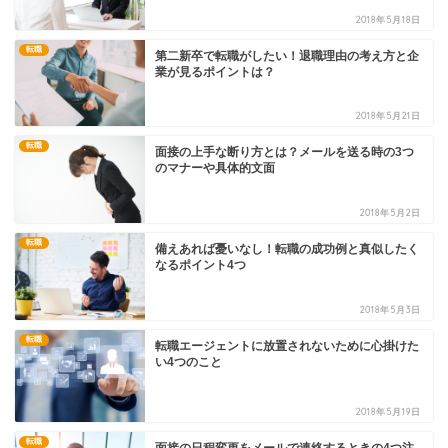
2018年5月18日
転職
第二新卒で転職がしたい！退職理由の考え方と企
業が見るポイントは？
2018年5月21日
転職
面接の上手な断り方とは？メールを送る時の3つ
のマナーや具体的文面
2018年5月2日
転職
備えあれば憂いなし！転職の成功例と真似したく
なるポイント4つ
2018年5月3日
転職
転職エージェントに放置されないために心掛けた
い4つのこと
2018年5月19日
転職
面接の日程変更をメールで連絡するときの4つ注