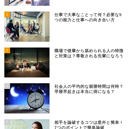
2
仕事で大事なことって何？必要な5
つの能力と仕事への向き合い方
3
職場で後輩から舐められる人の特徴
と対策は？尊敬される先輩になろう
4
社会人の平均的な就寝時間は何時？
早寝早起きは本当に得になる？
5
相手を論破するコツは意外と簡単！
7つのポイントで簡単論破