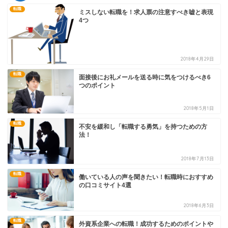
転職
ミスしない転職を！求人票の注意すべき嘘と表現
4つ
2018年4月29日
転職
面接後にお礼メールを送る時に気をつけるべき6
つのポイント
2018年5月1日
転職
不安を緩和し「転職する勇気」を持つための方
法！
2018年7月13日
転職
働いている人の声を聞きたい！転職時におすすめ
の口コミサイト4選
2018年6月3日
転職
外資系企業への転職！成功するためのポイントや