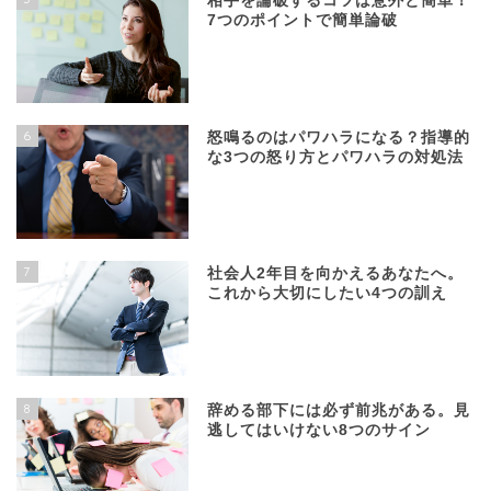
相手を論破するコツは意外と簡単！
7つのポイントで簡単論破
6
怒鳴るのはパワハラになる？指導的
な3つの怒り方とパワハラの対処法
7
社会人2年目を向かえるあなたへ。
これから大切にしたい4つの訓え
8
辞める部下には必ず前兆がある。見
逃してはいけない8つのサイン