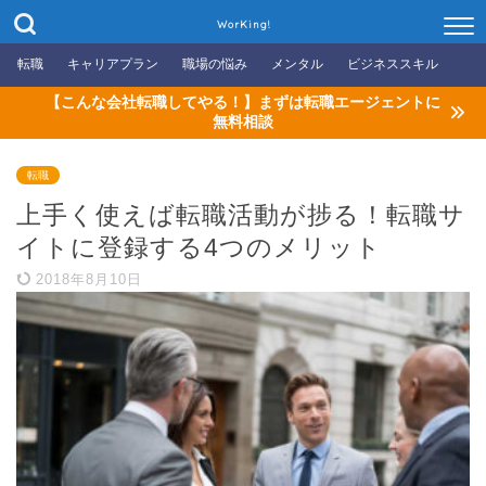
WorKing!
転職
キャリアプラン
職場の悩み
メンタル
ビジネススキル
【こんな会社転職してやる！】まずは転職エージェントに
無料相談
転職
上手く使えば転職活動が捗る！転職サ
イトに登録する4つのメリット
2018年8月10日