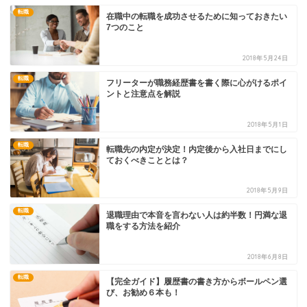
転職
在職中の転職を成功させるために知っておきたい
7つのこと
2018年5月24日
転職
フリーターが職務経歴書を書く際に心がけるポイ
ントと注意点を解説
2018年5月1日
転職
転職先の内定が決定！内定後から入社日までにし
ておくべきこととは？
2018年5月9日
転職
退職理由で本音を言わない人は約半数！円満な退
職をする方法を紹介
2018年6月8日
転職
【完全ガイド】履歴書の書き方からボールペン選
び、お勧め６本も！