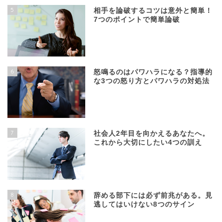
5
相手を論破するコツは意外と簡単！
7つのポイントで簡単論破
6
怒鳴るのはパワハラになる？指導的
な3つの怒り方とパワハラの対処法
7
社会人2年目を向かえるあなたへ。
これから大切にしたい4つの訓え
8
辞める部下には必ず前兆がある。見
逃してはいけない8つのサイン