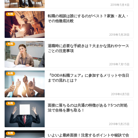
2018年5月4日
転職
転職の相談は誰にするのがベスト？家族・友人・
その他徹底比較
2018年5月28日
転職
退職時に必要な手続きは？大まかな流れやケース
ごとの注意事項
2018年7月15日
転職
『DODA転職フェア』に参加するメリットや当日
までの流れとは？
2018年6月3日
転職
面接に落ちるのは共通の特徴がある？5つの対処
法で合格を勝ち取る！
2018年5月25日
転職
いよいよ最終面接！注意するポイントや秘訣で合