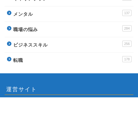
137
メンタル
284
職場の悩み
256
ビジネススキル
178
転職
運営サイト
派遣アンテナ – おすすめ派遣会社と派遣社員のイロ
ハ
Town Baito – おすすめアルバイトの評判サイト