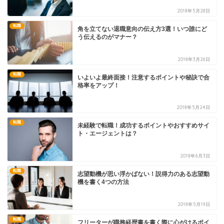
2018年5月28日
転職
角を立てない退職意向の伝え方3選！いつ誰にど
う伝えるのがマナー？
2018年3月26日
転職
いよいよ最終面接！注意するポイントや秘訣で合
格率をアップ！
2018年5月24日
転職
未経験で転職！成功するポイントやおすすめサイ
ト・エージェントは？
2018年6月3日
転職
志望動機が思い浮かばない！説得力のある志望動
機を書く4つの方法
2018年5月19日
転職
フリーターが職務経歴書を書く際に心がけるポイ