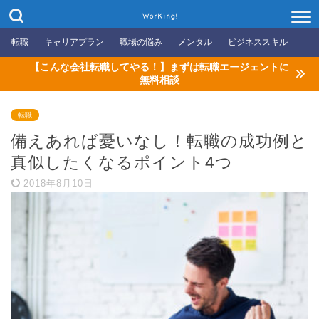
WorKing!
転職
キャリアプラン
職場の悩み
メンタル
ビジネススキル
【こんな会社転職してやる！】まずは転職エージェントに
無料相談
転職
備えあれば憂いなし！転職の成功例と
真似したくなるポイント4つ
2018年8月10日