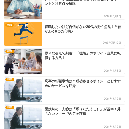
ントと注意点を解説
2018年5月1日
転職
転職したいけど自信がない20代の男性必見！自信
がわく6つの心構え
2018年3月12日
転職
様々な視点で判断！「理想」のホワイト企業に転
職する方法！
2018年6月3日
転職
高卒の転職事情は？成功させるポイントとおすす
めのサービスを紹介
2018年6月3日
転職
面接時の一人称は「私（わたくし）」が基本！外
さないマナーで内定を獲得！
2018年6月3日