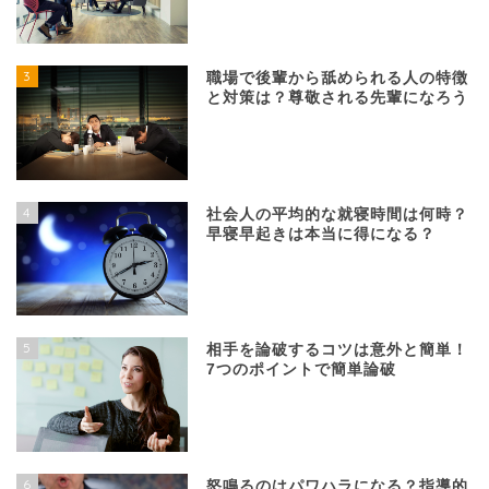
3
職場で後輩から舐められる人の特徴
と対策は？尊敬される先輩になろう
4
社会人の平均的な就寝時間は何時？
早寝早起きは本当に得になる？
5
相手を論破するコツは意外と簡単！
7つのポイントで簡単論破
6
怒鳴るのはパワハラになる？指導的