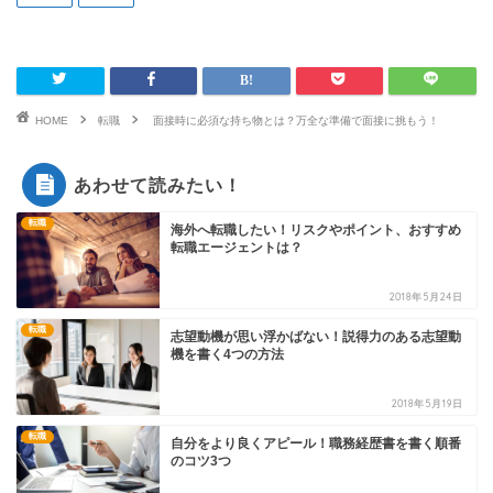
HOME
転職
面接時に必須な持ち物とは？万全な準備で面接に挑もう！
あわせて読みたい！
転職
海外へ転職したい！リスクやポイント、おすすめ
転職エージェントは？
2018年5月24日
転職
志望動機が思い浮かばない！説得力のある志望動
機を書く4つの方法
2018年5月19日
転職
自分をより良くアピール！職務経歴書を書く順番
のコツ3つ