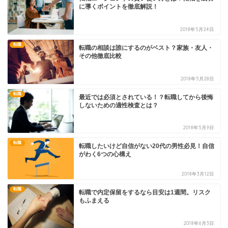
に導くポイントを徹底解説！
2018年5月24日
転職
転職の相談は誰にするのがベスト？家族・友人・
その他徹底比較
2018年5月28日
転職
最近では必須とされている！？転職してから後悔
しないための適性検査とは？
2018年5月9日
転職
転職したいけど自信がない20代の男性必見！自信
がわく6つの心構え
2018年3月12日
転職
転職で内定保留をするなら目安は1週間。リスク
もふまえる
2018年6月3日