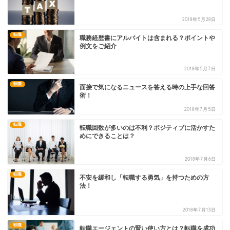
2018年5月28日
転職
職務経歴書にアルバイトは含まれる？ポイントや
例文をご紹介
2018年5月7日
転職
面接で気になるニュースを答える時の上手な回答
術！
2018年7月5日
転職
転職回数が多いのは不利？ポジティブに活かすた
めにできることは？
2018年7月6日
転職
不安を緩和し「転職する勇気」を持つための方
法！
2018年7月13日
転職
転職エージェントの賢い使い方とは？転職を成功