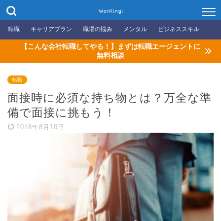
WorKing!
転職
キャリアプラン
職場の悩み
メンタル
ビジネススキル
【こんな会社転職してやる！】まずは転職エージェントに
無料相談
転職
面接時に必須な持ち物とは？万全な準
備で面接に挑もう！
2018年8月10日