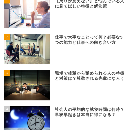
1
【周りが見えない】と悩んでいる人
に見てほしい特徴と解決策
2
仕事で大事なことって何？必要な5
つの能力と仕事への向き合い方
3
職場で後輩から舐められる人の特徴
と対策は？尊敬される先輩になろう
4
社会人の平均的な就寝時間は何時？
早寝早起きは本当に得になる？