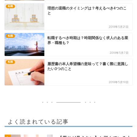
転職
理想の退職のタイミングは？考えるべき4つのこ
と
2018年5月21日
転職
転職するべき時期は？時期関係なく求人のある業
界・職種も？
2018年5月7日
転職
履歴書の本人希望欄の意味って？書く際に意識し
たい3つのこと
2018年5月19日
よく読まれている記事