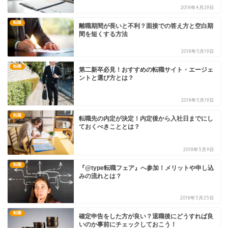
2018年4月29日
転職
離職期間が長いと不利？面接での答え方と空白期
間を短くする方法
2018年5月19日
転職
第二新卒必見！おすすめの転職サイト・エージェ
ントと選び方とは？
2018年5月19日
転職
転職先の内定が決定！内定後から入社日までにし
ておくべきこととは？
2018年5月9日
転職
『@type転職フェア』へ参加！メリットや申し込
みの流れとは？
2018年5月25日
転職
確定申告をした方が良い？退職後にどうすれば良
いのか事前にチェックしておこう！