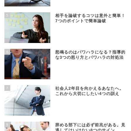
5
相手を論破するコツは意外と簡単！
7つのポイントで簡単論破
6
怒鳴るのはパワハラになる？指導的
な3つの怒り方とパワハラの対処法
7
社会人2年目を向かえるあなたへ。
これから大切にしたい4つの訓え
8
辞める部下には必ず前兆がある。見
逃してはいけない8つのサイン