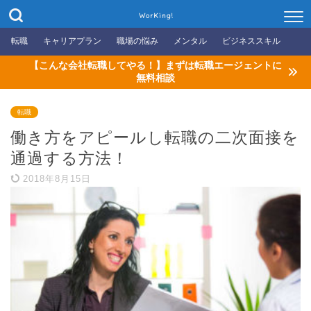
WorKing!
転職
キャリアプラン
職場の悩み
メンタル
ビジネススキル
【こんな会社転職してやる！】まずは転職エージェントに
無料相談
転職
働き方をアピールし転職の二次面接を
通過する方法！
2018年8月15日