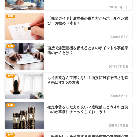
2018年5月10日
転職
【完全ガイド】履歴書の書き方からボールペン選
び、お勧め６本も！
2018年5月7日
転職
面接で志望動機を伝えるときのポイントや事前準
備の仕方とは？
2018年7月13日
転職
もう面接なんて怖くない！面接に対する怖さを吹
き飛ばす3つの方法
2018年5月4日
転職
確定申告をした方が良い？退職後にどうすれば良
いのか事前にチェックしておこう！
2018年5月28日
転職
「転職多い」を武器する職務経歴書の効果的な書