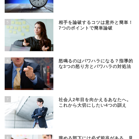
5
相手を論破するコツは意外と簡単！
7つのポイントで簡単論破
6
怒鳴るのはパワハラになる？指導的
な3つの怒り方とパワハラの対処法
7
社会人2年目を向かえるあなたへ。
これから大切にしたい4つの訓え
8
辞める部下には必ず前兆がある。見