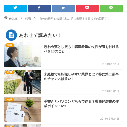
HOME
転職
自分の長所も短所も魅力的に表現する面接での回答術！
あわせて読みたい！
転職
思わぬ落とし穴も！転職希望の女性が気を付ける
べき10のこと
2018年6月3日
転職
未経験でも転職しやすい業界とは？特に第二新卒
のチャンスは多い！
2018年5月1日
転職
手書きとパソコンどちらで作る？職務経歴書の作
成ポイント6つ
2018年5月24日