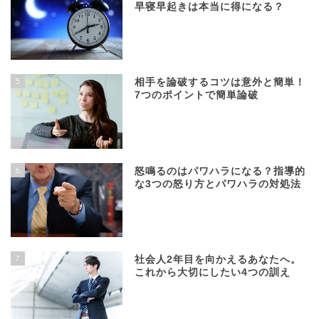
早寝早起きは本当に得になる？
5
相手を論破するコツは意外と簡単！
7つのポイントで簡単論破
6
怒鳴るのはパワハラになる？指導的
な3つの怒り方とパワハラの対処法
7
社会人2年目を向かえるあなたへ。
これから大切にしたい4つの訓え