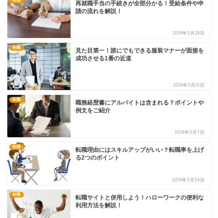
転職
再就職手当の手続きが全部分かる！受給条件や申
請の流れを解説！
2018年5月28日
転職
見た目第一！誰にでもできる服装マナーが面接を
成功させる1番の近道
2018年5月21日
転職
職務経歴書にアルバイトは含まれる？ポイントや
例文をご紹介
2018年5月7日
転職
転職理由にはスキルアップがいい？転職率を上げ
る2つのポイント
2018年5月24日
転職
転職サイトと併用しよう！ハローワークの便利な
利用方法を解説！