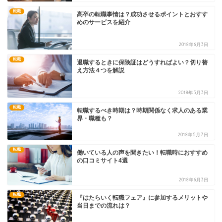
転職
高卒の転職事情は？成功させるポイントとおすす
めのサービスを紹介
2018年6月3日
転職
退職するときに保険証はどうすればよい？切り替
え方法４つを解説
2018年5月3日
転職
転職するべき時期は？時期関係なく求人のある業
界・職種も？
2018年5月7日
転職
働いている人の声を聞きたい！転職時におすすめ
の口コミサイト4選
2018年6月3日
転職
『はたらいく転職フェア』に参加するメリットや
当日までの流れは？