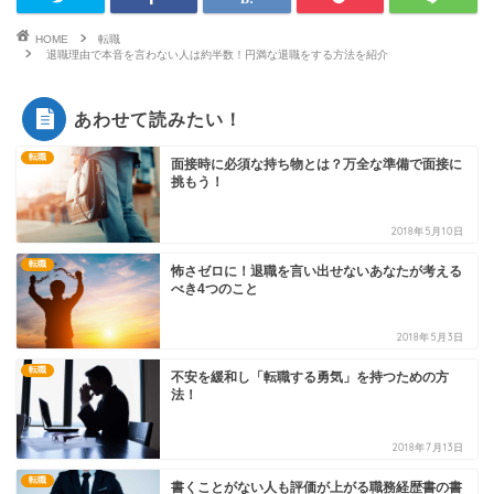
HOME
転職
退職理由で本音を言わない人は約半数！円満な退職をする方法を紹介
あわせて読みたい！
転職
面接時に必須な持ち物とは？万全な準備で面接に
挑もう！
2018年5月10日
転職
怖さゼロに！退職を言い出せないあなたが考える
べき4つのこと
2018年5月3日
転職
不安を緩和し「転職する勇気」を持つための方
法！
2018年7月13日
転職
書くことがない人も評価が上がる職務経歴書の書