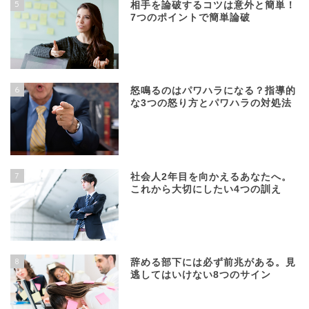
5
相手を論破するコツは意外と簡単！
7つのポイントで簡単論破
6
怒鳴るのはパワハラになる？指導的
な3つの怒り方とパワハラの対処法
7
社会人2年目を向かえるあなたへ。
これから大切にしたい4つの訓え
8
辞める部下には必ず前兆がある。見
逃してはいけない8つのサイン