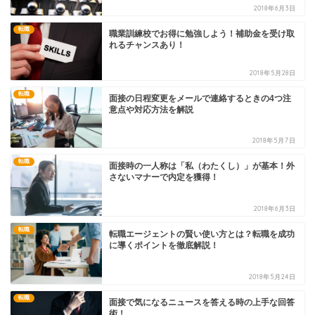
2018年6月3日
転職
職業訓練校でお得に勉強しよう！補助金を受け取
れるチャンスあり！
2018年5月28日
転職
面接の日程変更をメールで連絡するときの4つ注
意点や対応方法を解説
2018年5月7日
転職
面接時の一人称は「私（わたくし）」が基本！外
さないマナーで内定を獲得！
2018年6月3日
転職
転職エージェントの賢い使い方とは？転職を成功
に導くポイントを徹底解説！
2018年5月24日
転職
面接で気になるニュースを答える時の上手な回答
術！