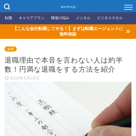
WorKing!
転職
キャリアプラン
職場の悩み
メンタル
ビジネススキル
【こんな会社転職してやる！】まずは転職エージェントに
無料相談
転職
退職理由で本音を言わない人は約半
数！円満な退職をする方法を紹介
2018年8月15日