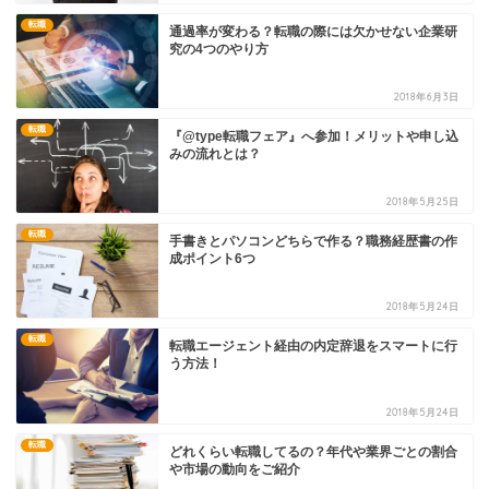
転職
通過率が変わる？転職の際には欠かせない企業研
究の4つのやり方
2018年6月3日
転職
『@type転職フェア』へ参加！メリットや申し込
みの流れとは？
2018年5月25日
転職
手書きとパソコンどちらで作る？職務経歴書の作
成ポイント6つ
2018年5月24日
転職
転職エージェント経由の内定辞退をスマートに行
う方法！
2018年5月24日
転職
どれくらい転職してるの？年代や業界ごとの割合
や市場の動向をご紹介