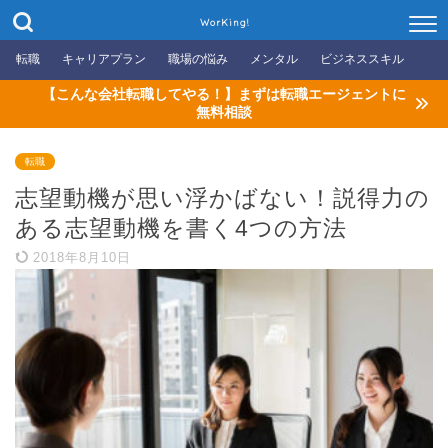
WorKing!
転職
キャリアプラン
職場の悩み
メンタル
ビジネススキル
【こんな会社転職してやる！】まずは転職エージェントに
無料相談
転職
志望動機が思い浮かばない！説得力の
ある志望動機を書く4つの方法
2018年8月10日