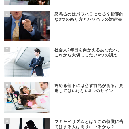
6
怒鳴るのはパワハラになる？指導的
な3つの怒り方とパワハラの対処法
7
社会人2年目を向かえるあなたへ。
これから大切にしたい4つの訓え
8
辞める部下には必ず前兆がある。見
逃してはいけない8つのサイン
9
マキャベリズムとは？この特徴に当
てはまる人は周りにいるかも？