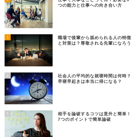
つの能力と仕事への向き合い方
3
職場で後輩から舐められる人の特徴
と対策は？尊敬される先輩になろう
4
社会人の平均的な就寝時間は何時？
早寝早起きは本当に得になる？
5
相手を論破するコツは意外と簡単！
7つのポイントで簡単論破