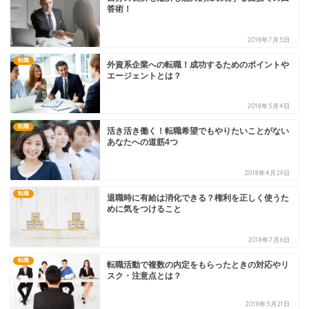
答術！
2018年7月5日
転職
外資系企業への転職！成功するためのポイントや
エージェントとは？
2018年5月4日
転職
活き活き働く！転職希望でもやりたいことがない
あなたへの道筋4つ
2018年4月29日
転職
退職時に有給は消化できる？権利を正しく使うた
めに気をつけること
2018年7月6日
転職
転職活動で複数の内定をもらったときの対応やリ
スク・注意点とは？
2018年5月21日