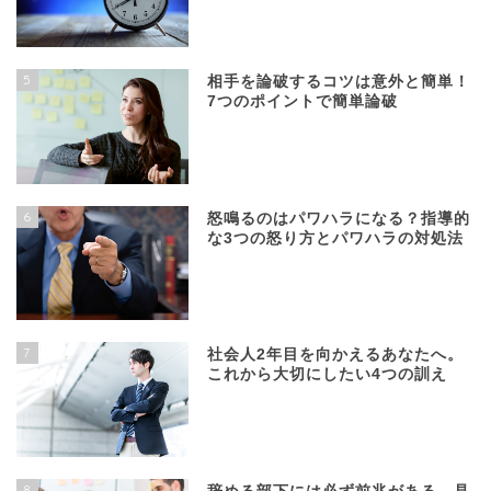
5
相手を論破するコツは意外と簡単！
7つのポイントで簡単論破
6
怒鳴るのはパワハラになる？指導的
な3つの怒り方とパワハラの対処法
7
社会人2年目を向かえるあなたへ。
これから大切にしたい4つの訓え
8