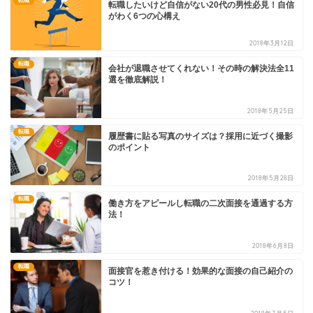
転職
転職したいけど自信がない20代の男性必見！自信
がわく6つの心構え
2018年3月12日
転職
会社が退職させてくれない！その時の解決法全11
選を徹底解説！
2018年5月25日
転職
履歴書に貼る写真のサイズは？採用に近づく撮影
のポイント
2018年5月28日
転職
働き方をアピールし転職の二次面接を通過する方
法！
2018年6月8日
転職
面接官を惹き付ける！効果的な面接の自己紹介の
コツ！