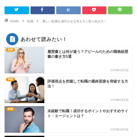
HOME
転職
難しい転職を成功させる考え方と取り組み方！
あわせて読みたい！
転職
履歴書とは何が違う？アピールのための職務経歴
書の書き方5選
2018年6月3日
転職
評価視点を把握して転職の最終面接を突破する方
法！
2018年6月8日
転職
未経験で転職！成功するポイントやおすすめサイ
ト・エージェントは？
2018年6月3日