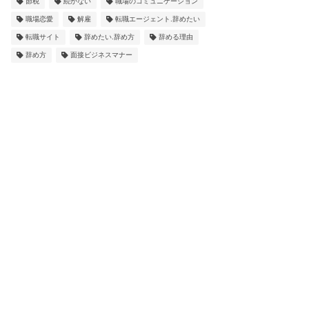
節税
続かない
職場のコミュニケーション
職場恋愛
解雇
転職エージェント.辞めたい
転職サイト
辞めたい.辞め方
辞める理由
辞め方
面接ビジネスマナー