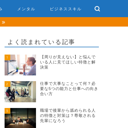
み
メンタル
ビジネススキル
談
よく読まれている記事
【周りが見えない】と悩んで
1
いる人に見てほしい特徴と解
決策
仕事で大事なことって何？必
2
要な5つの能力と仕事への向き
合い方
職場で後輩から舐められる人
3
の特徴と対策は？尊敬される
先輩になろう