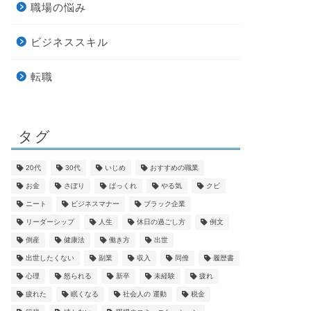
職場の悩み
ビジネススキル
転職
タグ
20代
30代
いじめ
おすすめの職業
お金
さぼり
ばっくれ
やる気
クビ
ニート
ビジネスマナー
ブラック企業
リーダーシップ
人生
休日の過ごし方
例文
倒産
健康法
働き方
出世
出世したくない
副業
収入
同僚
履歴書
心理
怒られる
新卒
未経験
疲れ
疲れた
眠くなる
社会人の 運動
税金