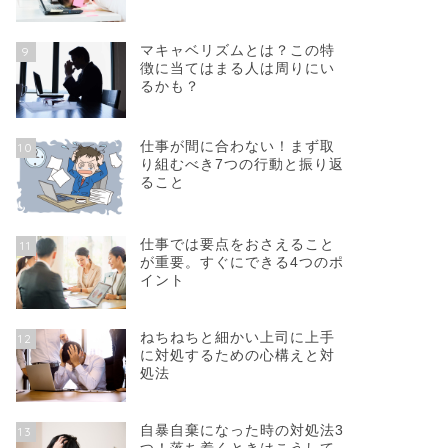
マキャベリズムとは？この特
9
徴に当てはまる人は周りにい
るかも？
仕事が間に合わない！まず取
10
り組むべき7つの行動と振り返
ること
仕事では要点をおさえること
11
が重要。すぐにできる4つのポ
イント
ねちねちと細かい上司に上手
12
に対処するための心構えと対
処法
自暴自棄になった時の対処法3
13