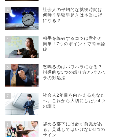
社会人の平均的な就寝時間は
4
何時？早寝早起きは本当に得
になる？
相手を論破するコツは意外と
5
簡単！7つのポイントで簡単論
破
怒鳴るのはパワハラになる？
6
指導的な3つの怒り方とパワハ
ラの対処法
社会人2年目を向かえるあなた
7
へ。これから大切にしたい4つ
の訓え
辞める部下には必ず前兆があ
8
る。見逃してはいけない8つの
サイン