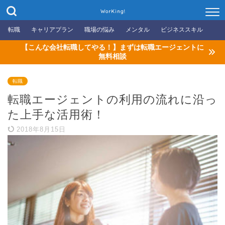
WorKing!
転職
キャリアプラン
職場の悩み
メンタル
ビジネススキル
【こんな会社転職してやる！】まずは転職エージェントに
無料相談
転職
転職エージェントの利用の流れに沿っ
た上手な活用術！
2018年8月15日