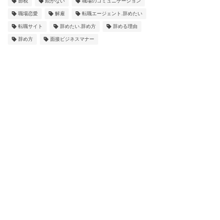
節税
続かない
職場のコミュニケーション
職場恋愛
解雇
転職エージェント.辞めたい
転職サイト
辞めたい.辞め方
辞める理由
辞め方
面接ビジネスマナー