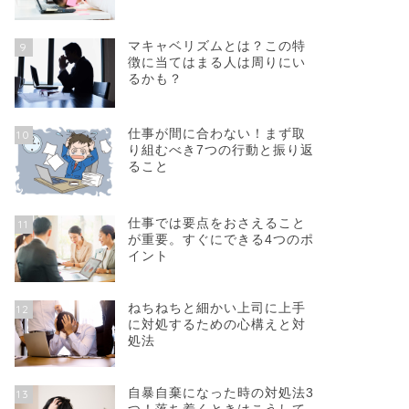
マキャベリズムとは？この特
9
徴に当てはまる人は周りにい
るかも？
仕事が間に合わない！まず取
10
り組むべき7つの行動と振り返
ること
仕事では要点をおさえること
11
が重要。すぐにできる4つのポ
イント
ねちねちと細かい上司に上手
12
に対処するための心構えと対
処法
自暴自棄になった時の対処法3
13