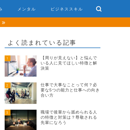
み
メンタル
ビジネススキル
談
よく読まれている記事
【周りが見えない】と悩んで
1
いる人に見てほしい特徴と解
決策
仕事で大事なことって何？必
2
要な5つの能力と仕事への向き
合い方
職場で後輩から舐められる人
3
の特徴と対策は？尊敬される
先輩になろう