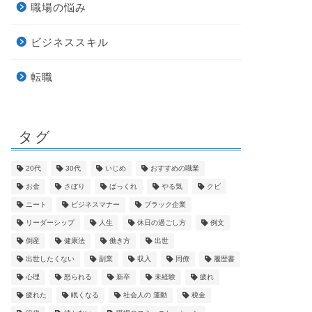
職場の悩み
ビジネススキル
転職
タグ
20代
30代
いじめ
おすすめの職業
お金
さぼり
ばっくれ
やる気
クビ
ニート
ビジネスマナー
ブラック企業
リーダーシップ
人生
休日の過ごし方
例文
倒産
健康法
働き方
出世
出世したくない
副業
収入
同僚
履歴書
心理
怒られる
新卒
未経験
疲れ
疲れた
眠くなる
社会人の 運動
税金