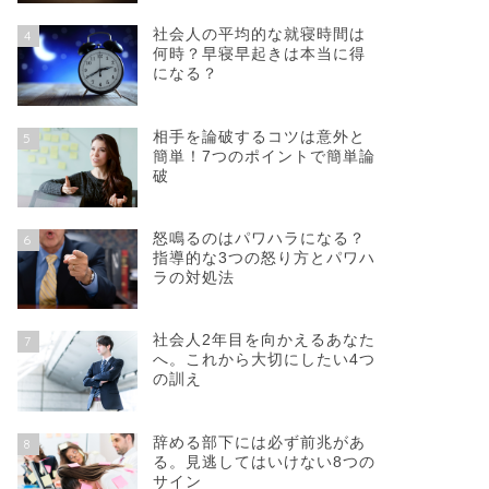
社会人の平均的な就寝時間は
4
何時？早寝早起きは本当に得
になる？
相手を論破するコツは意外と
5
簡単！7つのポイントで簡単論
破
怒鳴るのはパワハラになる？
6
指導的な3つの怒り方とパワハ
ラの対処法
社会人2年目を向かえるあなた
7
へ。これから大切にしたい4つ
の訓え
辞める部下には必ず前兆があ
8
る。見逃してはいけない8つの
サイン