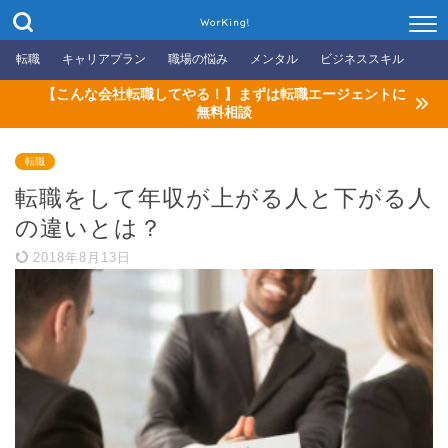
WorKing!
転職
キャリアプラン
職場の悩み
メンタル
ビジネススキル
【こんな会社転職してやる！】まずは転職エージェントに
無料相談
転職
転職をして年収が上がる人と下がる人
の違いとは？
2018年8月13日