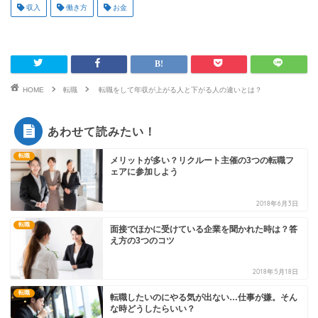
収入
働き方
お金
HOME
転職
転職をして年収が上がる人と下がる人の違いとは？
あわせて読みたい！
転職
メリットが多い？リクルート主催の3つの転職フ
ェアに参加しよう
2018年6月3日
転職
面接でほかに受けている企業を聞かれた時は？答
え方の3つのコツ
2018年5月18日
転職
転職したいのにやる気が出ない…仕事が嫌。そん
な時どうしたらいい？