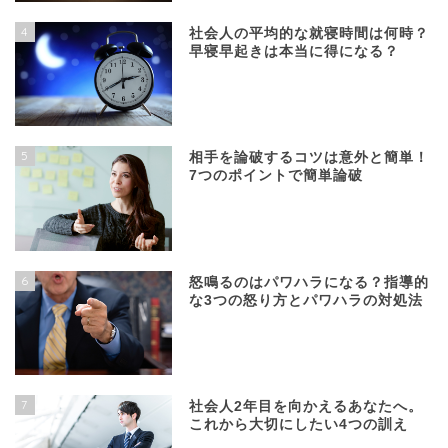
4
社会人の平均的な就寝時間は何時？
早寝早起きは本当に得になる？
5
相手を論破するコツは意外と簡単！
7つのポイントで簡単論破
6
怒鳴るのはパワハラになる？指導的
な3つの怒り方とパワハラの対処法
7
社会人2年目を向かえるあなたへ。
これから大切にしたい4つの訓え