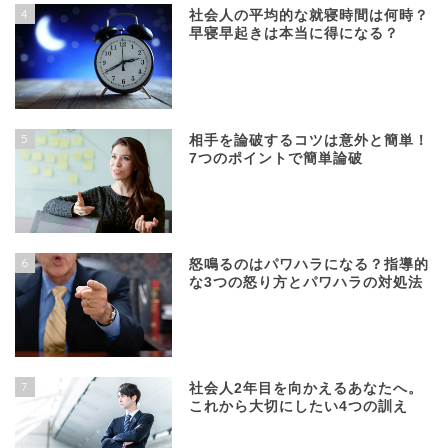
4
社会人の平均的な就寝時間は何時？
早寝早起きは本当に得になる？
5
相手を論破するコツは意外と簡単！
7つのポイントで簡単論破
6
怒鳴るのはパワハラになる？指導的
な3つの怒り方とパワハラの対処法
7
社会人2年目を向かえるあなたへ。
これから大切にしたい4つの訓え