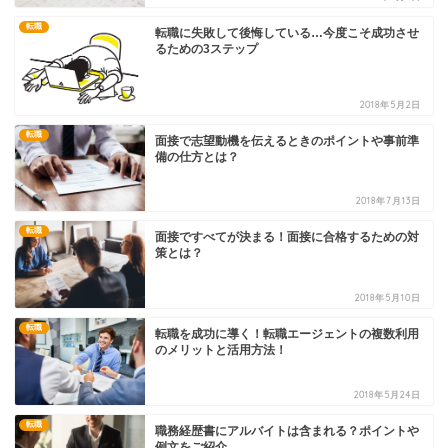
転職
転職に失敗して後悔している…今度こそ成功させ
るための3ステップ
2018年5月2日
転職
面接で志望動機を伝えるときのポイントや事前準
備の仕方とは？
2018年7月13日
転職
面接ですべてが決まる！面接に合格するための対
策とは？
2018年5月10日
転職
転職を成功に導く！転職エージェントの複数利用
のメリットと活用方法！
2018年5月24日
転職
職務経歴書にアルバイトは含まれる？ポイントや
例文をご紹介