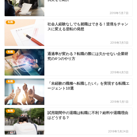
2018年5月7日
転職
社会人経験なしでも就職はできる！逆境をチャン
スに変える逆転の発想
2018年3月3日
転職
通過率が変わる？転職の際には欠かせない企業研
究の4つのやり方
2018年6月3日
転職
「未経験の職種へ転職したい!」を実現する転職エ
ージェント10選
2018年5月1日
転職
試用期間中の退職は転職に不利？給料や退職理由
はどうする？
2018年5月24日