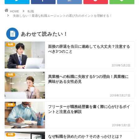
HOME
転職
失敗しない！最適な転職エージェントの選び方のポイントを理解する！
あわせて読みたい！
転職
面接の辞退を当日に連絡しても大丈夫？注意する
べき3つのこと
2018年5月2日
転職
異業種への転職に失敗する5つの理由！異業種に
興味がある女性必見
2018年3月27日
転職
フリーターが職務経歴書を書く際に心がけるポイ
ントと注意点を解説
2018年5月1日
転職
なぜ転職を決めたのか？そのきっかけとは？