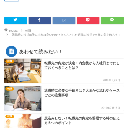
HOME
転職
退職時の挨拶は誰にすれば良いのか？きちんとした退職の挨拶で有終の美を飾ろう！
あわせて読みたい！
転職
転職先の内定が決定！内定後から入社日までにし
ておくべきこととは？
2018年5月9日
転職
退職時に必要な手続きは？大まかな流れやケース
ごとの注意事項
2018年7月15日
転職
尻込みしない！転職先の内定を辞退する時の伝え
方５つのポイント