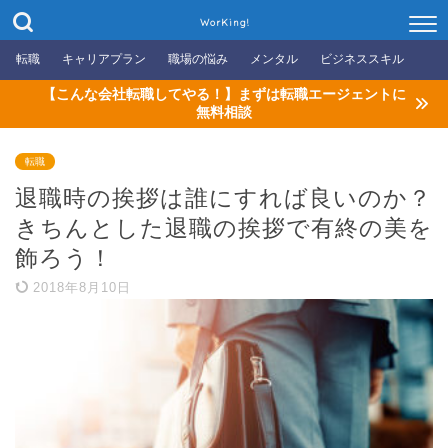
WorKing!
転職
キャリアプラン
職場の悩み
メンタル
ビジネススキル
【こんな会社転職してやる！】まずは転職エージェントに
無料相談
転職
退職時の挨拶は誰にすれば良いのか？
きちんとした退職の挨拶で有終の美を
飾ろう！
2018年8月10日