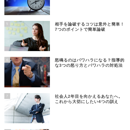
5
相手を論破するコツは意外と簡単！
7つのポイントで簡単論破
6
怒鳴るのはパワハラになる？指導的
な3つの怒り方とパワハラの対処法
7
社会人2年目を向かえるあなたへ。
これから大切にしたい4つの訓え