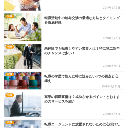
2018年6月3日
転職
転職活動中の給与交渉の最適な方法とタイミング
を徹底解説
2018年6月3日
転職
未経験でも転職しやすい業界とは？特に第二新卒
のチャンスは多い！
2018年5月1日
転職
転職の学歴で悩んだ時に読みたい3つの視点と心
構え
2018年5月21日
転職
高卒の転職事情は？成功させるポイントとおすす
めのサービスを紹介
2018年6月3日
転職
転職エージェントに放置されないために心掛けた