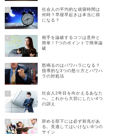
社会人の平均的な就寝時間は
4
何時？早寝早起きは本当に得
になる？
相手を論破するコツは意外と
5
簡単！7つのポイントで簡単論
破
怒鳴るのはパワハラになる？
6
指導的な3つの怒り方とパワハ
ラの対処法
社会人2年目を向かえるあなた
7
へ。これから大切にしたい4つ
の訓え
辞める部下には必ず前兆があ
8
る。見逃してはいけない8つの
サイン