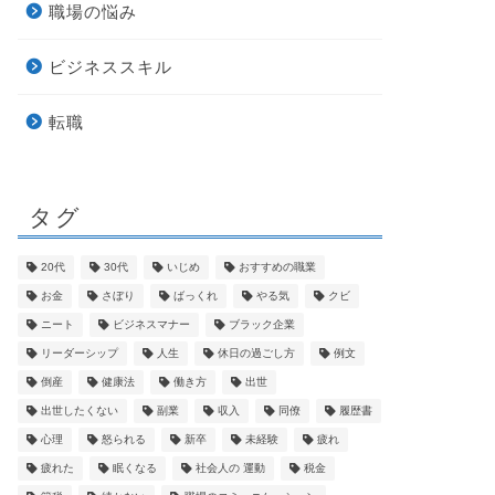
職場の悩み
ビジネススキル
転職
タグ
20代
30代
いじめ
おすすめの職業
お金
さぼり
ばっくれ
やる気
クビ
ニート
ビジネスマナー
ブラック企業
リーダーシップ
人生
休日の過ごし方
例文
倒産
健康法
働き方
出世
出世したくない
副業
収入
同僚
履歴書
心理
怒られる
新卒
未経験
疲れ
疲れた
眠くなる
社会人の 運動
税金