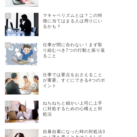
マキャベリズムとは？この特
9
徴に当てはまる人は周りにい
るかも？
仕事が間に合わない！まず取
10
り組むべき7つの行動と振り返
ること
仕事では要点をおさえること
11
が重要。すぐにできる4つのポ
イント
ねちねちと細かい上司に上手
12
に対処するための心構えと対
処法
自暴自棄になった時の対処法3
13