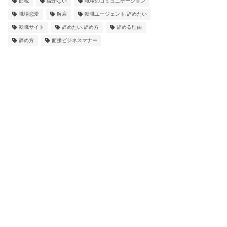
節税
続かない
職場のコミュニケーション
職場恋愛
解雇
転職エージェント.辞めたい
転職サイト
辞めたい.辞め方
辞める理由
辞め方
面接ビジネスマナー