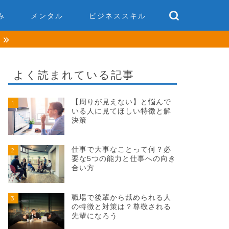
み
メンタル
ビジネススキル
談
よく読まれている記事
【周りが見えない】と悩んで
1
いる人に見てほしい特徴と解
決策
仕事で大事なことって何？必
2
要な5つの能力と仕事への向き
合い方
職場で後輩から舐められる人
3
の特徴と対策は？尊敬される
先輩になろう