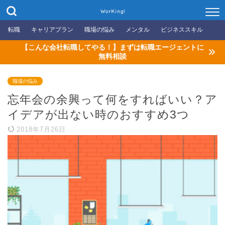
WorKing!
転職
キャリアプラン
職場の悩み
メンタル
ビジネススキル
【こんな会社転職してやる！】まずは転職エージェントに
無料相談
職場の悩み
忘年会の余興って何をすればいい？ア
イデアが出ない時のおすすめ3つ
2018年7月26日