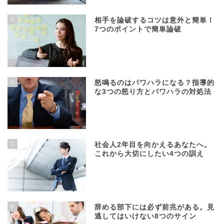
5
相手を論破するコツは意外と簡単！
7つのポイントで簡単論破
6
怒鳴るのはパワハラになる？指導的
な3つの怒り方とパワハラの対処法
7
社会人2年目を向かえるあなたへ。
これから大切にしたい4つの訓え
8
辞める部下には必ず前兆がある。見
逃してはいけない8つのサイン