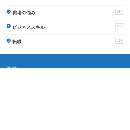
284
職場の悩み
256
ビジネススキル
178
転職
運営サイト
派遣アンテナ – おすすめ派遣会社と派遣社員のイロ
ハ
Town Baito – おすすめアルバイトの評判サイト
ウラソエ – 無料で毎日楽しめる占いサイト