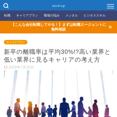
WorKing!
転職
キャリアプラン
職場の悩み
メンタル
ビジネススキル
【こんな会社転職してやる！】まずは転職エージェントに
無料相談
キャリアプラン
新卒の離職率は平均30%!?高い業界と
低い業界に見るキャリアの考え方
2018年7月25日