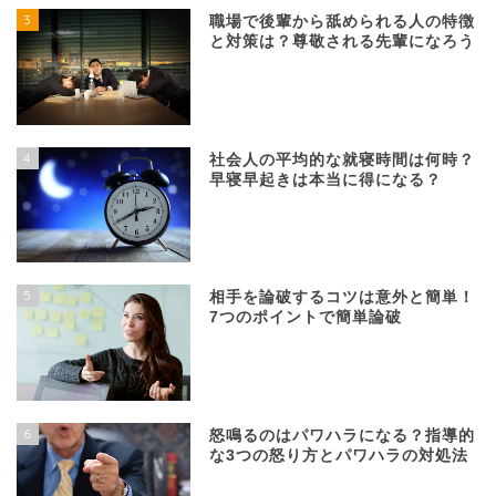
3
職場で後輩から舐められる人の特徴
と対策は？尊敬される先輩になろう
4
社会人の平均的な就寝時間は何時？
早寝早起きは本当に得になる？
5
相手を論破するコツは意外と簡単！
7つのポイントで簡単論破
6
怒鳴るのはパワハラになる？指導的
な3つの怒り方とパワハラの対処法