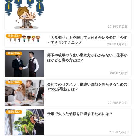
2018年3月22日
職場の悩み
「人見知り」を克服して人付き合いを楽に！今す
ぐできる5テクニック
2018年4月30日
職場の悩み
部下や後輩のうまい褒め方がわからない…仕事が
はかどる褒め方とは？
2018年3月9日
職場の悩み
会社でのセクハラ！勘違い野郎を黙らせるための
3つの必殺技とは？
2018年3月22日
職場の悩み
仕事で失った信頼を回復するためには？
2018年7月6日