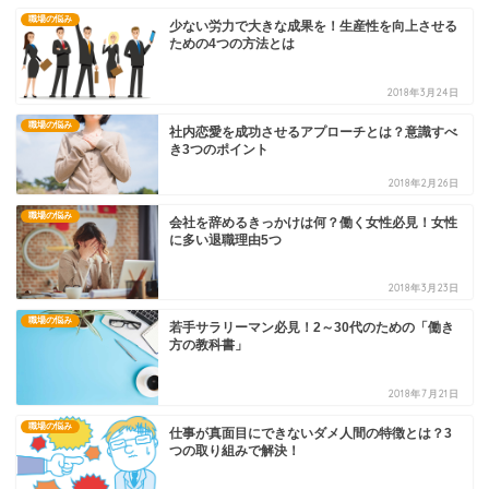
職場の悩み
少ない労力で大きな成果を！生産性を向上させる
ための4つの方法とは
2018年3月24日
職場の悩み
社内恋愛を成功させるアプローチとは？意識すべ
き3つのポイント
2018年2月26日
職場の悩み
会社を辞めるきっかけは何？働く女性必見！女性
に多い退職理由5つ
2018年3月23日
職場の悩み
若手サラリーマン必見！2～30代のための「働き
方の教科書」
2018年7月21日
職場の悩み
仕事が真面目にできないダメ人間の特徴とは？3
つの取り組みで解決！