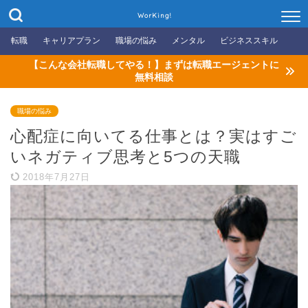
WorKing!
転職
キャリアプラン
職場の悩み
メンタル
ビジネススキル
【こんな会社転職してやる！】まずは転職エージェントに
無料相談
職場の悩み
心配症に向いてる仕事とは？実はすご
いネガティブ思考と5つの天職
2018年7月27日