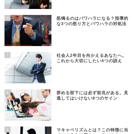
6
怒鳴るのはパワハラになる？指導的
な3つの怒り方とパワハラの対処法
7
社会人2年目を向かえるあなたへ。
これから大切にしたい4つの訓え
8
辞める部下には必ず前兆がある。見
逃してはいけない8つのサイン
9
マキャベリズムとは？この特徴に当