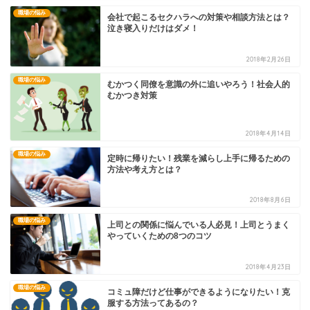
職場の悩み
会社で起こるセクハラへの対策や相談方法とは？
泣き寝入りだけはダメ！
2018年2月26日
職場の悩み
むかつく同僚を意識の外に追いやろう！社会人的
むかつき対策
2018年4月14日
職場の悩み
定時に帰りたい！残業を減らし上手に帰るための
方法や考え方とは？
2018年8月6日
職場の悩み
上司との関係に悩んでいる人必見！上司とうまく
やっていくための8つのコツ
2018年4月23日
職場の悩み
コミュ障だけど仕事ができるようになりたい！克
服する方法ってあるの？