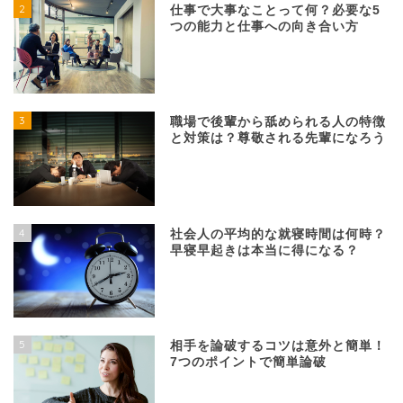
2
仕事で大事なことって何？必要な5
つの能力と仕事への向き合い方
3
職場で後輩から舐められる人の特徴
と対策は？尊敬される先輩になろう
4
社会人の平均的な就寝時間は何時？
早寝早起きは本当に得になる？
5
相手を論破するコツは意外と簡単！
7つのポイントで簡単論破