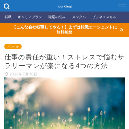
WorKing!
転職
キャリアプラン
職場の悩み
メンタル
ビジネススキル
【こんな会社転職してやる！】まずは転職エージェントに
無料相談
メンタル
仕事の責任が重い！ストレスで悩むサ
ラリーマンが楽になる4つの方法
2018年7月30日