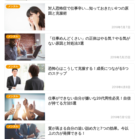
メンタル
対人恐怖症で仕事辛い…知っておきたい6つの原
因と克服術
2018年3月7日
メンタル
「仕事めんどくさい」の正体はやる気？やる気が
ない原因と対処法3選
2018年3月23日
メンタル
恐怖心はこうして克服する！成長につながる5つ
のステップ
2018年6月8日
メンタル
仕事ができない自分が嫌いな20代男性必見！自信
が持てる方法5選
2018年3月12日
メンタル
質が高まる自分の追い詰め方と7つの効果。今以
上の力が発揮できる！