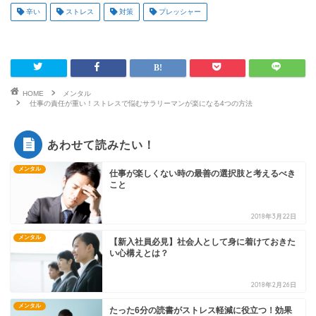
辛い
ストレス
対策
プレッシャー
HOME
メンタル
仕事の責任が重い！ストレスで悩むサラリーマンが楽になる4つの方法
あわせて読みたい！
メンタル
仕事が楽しくない時の最善の選択肢と考えるべき
こと
2018年3月22日
メンタル
【新入社員必見】社会人として身に着けておきた
い心構えとは？
2018年2月26日
メンタル
たった6分の読書がストレス軽減に役立つ！効果