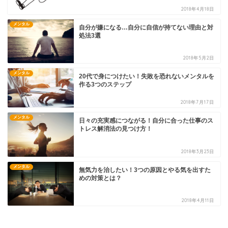
2018年4月18日
メンタル
自分が嫌になる…自分に自信が持てない理由と対
処法3選
2018年5月2日
メンタル
20代で身につけたい！失敗を恐れないメンタルを
作る3つのステップ
2018年7月17日
メンタル
日々の充実感につながる！自分に合った仕事のス
トレス解消法の見つけ方！
2018年3月23日
メンタル
無気力を治したい！3つの原因とやる気を出すた
めの対策とは？
2018年4月11日