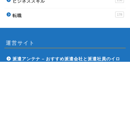
ビジネススキル
178
転職
運営サイト
派遣アンテナ – おすすめ派遣会社と派遣社員のイロ
ハ
Town Baito – おすすめアルバイトの評判サイト
ウラソエ – 無料で毎日楽しめる占いサイト
運営会社
2018–2026 WorKing![ワーキング]