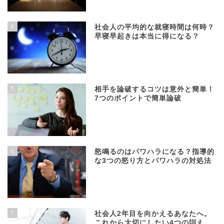
4
社会人の平均的な就寝時間は何時？
早寝早起きは本当に得になる？
5
相手を論破するコツは意外と簡単！
7つのポイントで簡単論破
6
怒鳴るのはパワハラになる？指導的
な3つの怒り方とパワハラの対処法
7
社会人2年目を向かえるあなたへ。
これから大切にしたい4つの訓え