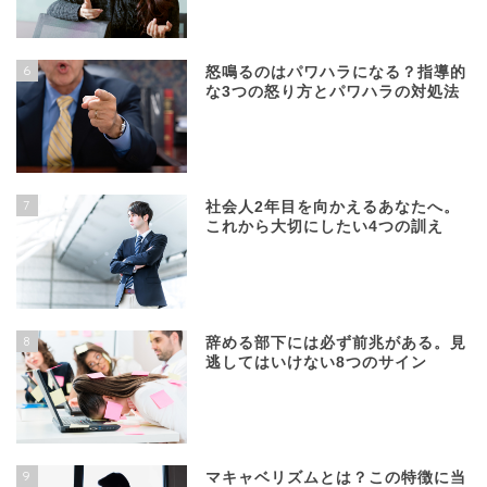
6
怒鳴るのはパワハラになる？指導的
な3つの怒り方とパワハラの対処法
7
社会人2年目を向かえるあなたへ。
これから大切にしたい4つの訓え
8
辞める部下には必ず前兆がある。見
逃してはいけない8つのサイン
9
マキャベリズムとは？この特徴に当