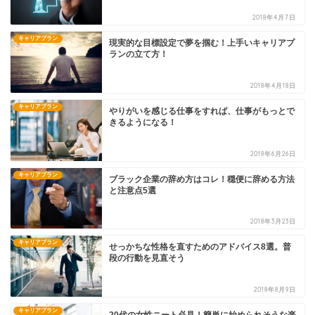
2018年4月7日
キャリアプラン
現実的な目標設定で夢を掴む！上手いキャリアプ
ランの立て方！
2018年4月18日
キャリアプラン
やりがいを感じる仕事をすれば、仕事がもっとで
きるようになる！
2018年6月26日
キャリアプラン
ブラック企業の辞め方はコレ！穏便に辞める方法
と注意点5選
2018年3月23日
キャリアプラン
せっかちな性格を直すためのアドバイス8選。普
段の行動を見直そう
2018年8月9日
キャリアプラン
20代の女性ニート必見！簡単に始められそうな楽