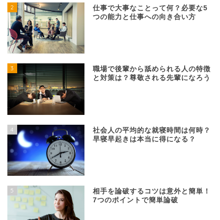
2
仕事で大事なことって何？必要な5
つの能力と仕事への向き合い方
3
職場で後輩から舐められる人の特徴
と対策は？尊敬される先輩になろう
4
社会人の平均的な就寝時間は何時？
早寝早起きは本当に得になる？
5
相手を論破するコツは意外と簡単！
7つのポイントで簡単論破