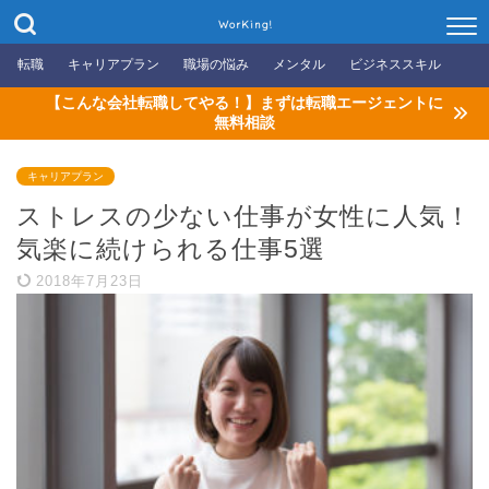
WorKing!
転職
キャリアプラン
職場の悩み
メンタル
ビジネススキル
【こんな会社転職してやる！】まずは転職エージェントに
無料相談
キャリアプラン
ストレスの少ない仕事が女性に人気！
気楽に続けられる仕事5選
2018年7月23日