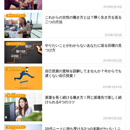
2018年6月18日
キャリアプラン
これからの女性の働き方とは？輝く生き方を送る
二つの方法
2018年3月2日
キャリアプラン
やりたいことがわからないあなたに送る目標の見
つけ方
2018年3月22日
キャリアプラン
自己投資の意味を誤解してませんか？今からでも
遅くない自己投資！
2018年4月24日
キャリアプラン
派遣を長く続ける働き方！同じ派遣先で楽しく続
けられる4つのコツ
2018年3月26日
キャリアプラン
20代ニートに待ち受ける3つの末路がヤバい！ニ