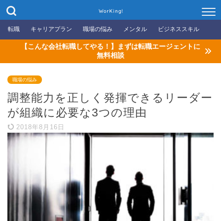
WorKing!
転職
キャリアプラン
職場の悩み
メンタル
ビジネススキル
【こんな会社転職してやる！】まずは転職エージェントに
無料相談
職場の悩み
調整能力を正しく発揮できるリーダー
が組織に必要な3つの理由
2018年8月16日