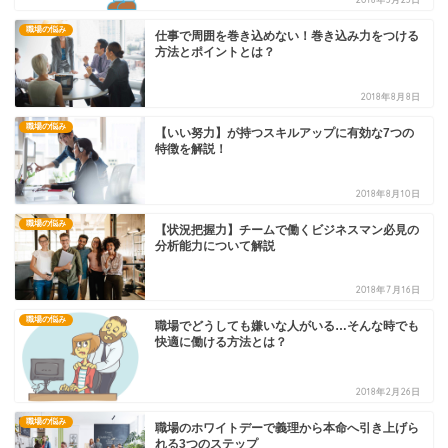
職場の悩み
仕事で周囲を巻き込めない！巻き込み力をつける
方法とポイントとは？
2018年8月8日
職場の悩み
【いい努力】が持つスキルアップに有効な7つの
特徴を解説！
2018年8月10日
職場の悩み
【状況把握力】チームで働くビジネスマン必見の
分析能力について解説
2018年7月16日
職場の悩み
職場でどうしても嫌いな人がいる…そんな時でも
快適に働ける方法とは？
2018年2月26日
職場の悩み
職場のホワイトデーで義理から本命へ引き上げら
れる3つのステップ