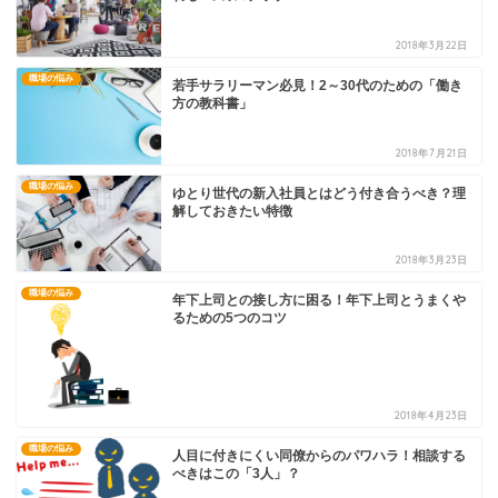
2018年3月22日
職場の悩み
若手サラリーマン必見！2～30代のための「働き
方の教科書」
2018年7月21日
職場の悩み
ゆとり世代の新入社員とはどう付き合うべき？理
解しておきたい特徴
2018年3月23日
職場の悩み
年下上司との接し方に困る！年下上司とうまくや
るための5つのコツ
2018年4月23日
職場の悩み
人目に付きにくい同僚からのパワハラ！相談する
べきはこの「3人」？