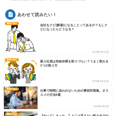
あわせて読みたい！
職場の悩み
会社をクビ(解雇)になることってあるの？もしク
ビになったらどうなる？
2018年2月26日
職場の悩み
新入社員は有給休暇を取りづらい？うまく取れる
3つの取り方
2018年3月26日
職場の悩み
仕事で時間に追われないための事前対策集。オス
スメの方法6選
2018年6月3日
職場の悩み
【やってしまった…】人には言えない飲み会での