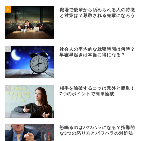
3
職場で後輩から舐められる人の特徴
と対策は？尊敬される先輩になろう
4
社会人の平均的な就寝時間は何時？
早寝早起きは本当に得になる？
5
相手を論破するコツは意外と簡単！
7つのポイントで簡単論破
6
怒鳴るのはパワハラになる？指導的
な3つの怒り方とパワハラの対処法