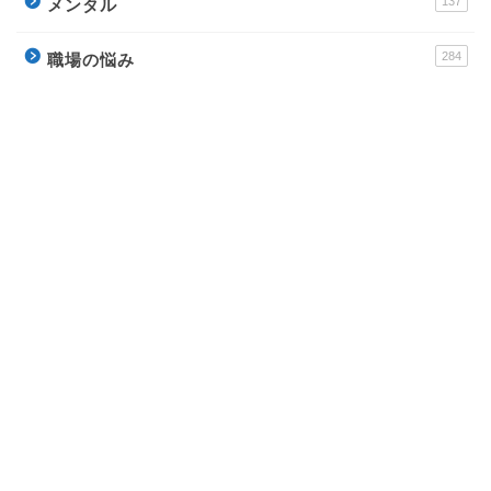
137
メンタル
284
職場の悩み
256
ビジネススキル
178
転職
運営サイト
派遣アンテナ – おすすめ派遣会社と派遣社員のイロ
ハ
Town Baito – おすすめアルバイトの評判サイト
ウラソエ – 無料で毎日楽しめる占いサイト