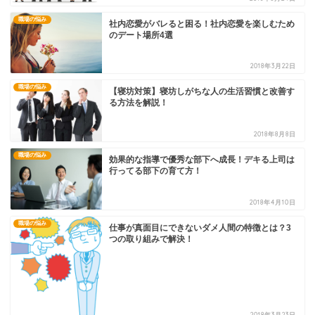
職場の悩み
社内恋愛がバレると困る！社内恋愛を楽しむため
のデート場所4選
2018年3月22日
職場の悩み
【寝坊対策】寝坊しがちな人の生活習慣と改善す
る方法を解説！
2018年8月8日
職場の悩み
効果的な指導で優秀な部下へ成長！デキる上司は
行ってる部下の育て方！
2018年4月10日
職場の悩み
仕事が真面目にできないダメ人間の特徴とは？3
つの取り組みで解決！
2018年3月23日