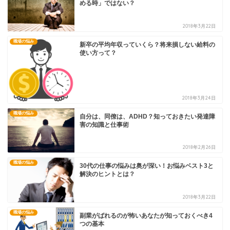
める時」ではない？
2018年3月22日
職場の悩み
新卒の平均年収っていくら？将来損しない給料の
使い方って？
2018年3月24日
職場の悩み
自分は、同僚は、ADHD？知っておきたい発達障
害の知識と仕事術
2018年2月26日
職場の悩み
30代の仕事の悩みは奥が深い！お悩みベスト3と
解決のヒントとは？
2018年3月22日
職場の悩み
副業がばれるのが怖いあなたが知っておくべき4
つの基本