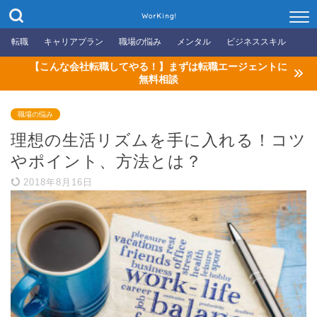
WorKing!
転職
キャリアプラン
職場の悩み
メンタル
ビジネススキル
【こんな会社転職してやる！】まずは転職エージェントに
無料相談
職場の悩み
理想の生活リズムを手に入れる！コツ
やポイント、方法とは？
2018年8月16日