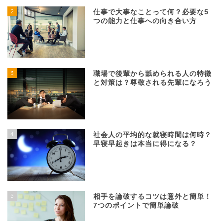
2
仕事で大事なことって何？必要な5
つの能力と仕事への向き合い方
3
職場で後輩から舐められる人の特徴
と対策は？尊敬される先輩になろう
4
社会人の平均的な就寝時間は何時？
早寝早起きは本当に得になる？
5
相手を論破するコツは意外と簡単！
7つのポイントで簡単論破