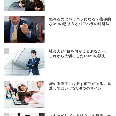
6
怒鳴るのはパワハラになる？指導的
な3つの怒り方とパワハラの対処法
7
社会人2年目を向かえるあなたへ。
これから大切にしたい4つの訓え
8
辞める部下には必ず前兆がある。見
逃してはいけない8つのサイン
9
マキャベリズムとは？この特徴に当