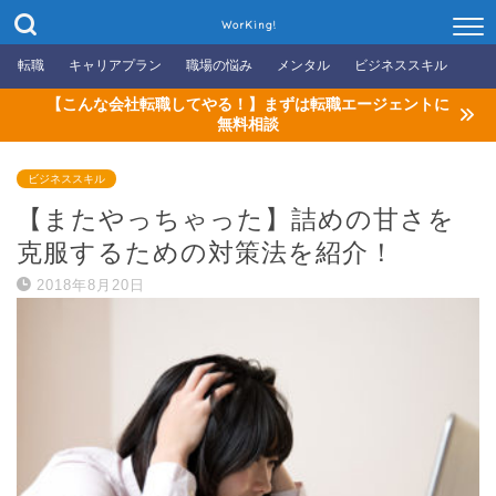
WorKing!
転職
キャリアプラン
職場の悩み
メンタル
ビジネススキル
【こんな会社転職してやる！】まずは転職エージェントに
無料相談
ビジネススキル
【またやっちゃった】詰めの甘さを
克服するための対策法を紹介！
2018年8月20日