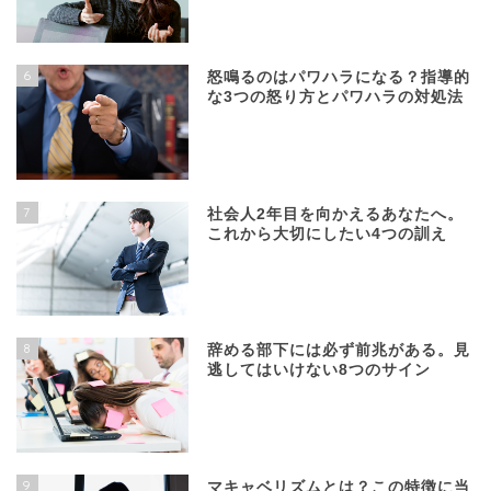
6
怒鳴るのはパワハラになる？指導的
な3つの怒り方とパワハラの対処法
7
社会人2年目を向かえるあなたへ。
これから大切にしたい4つの訓え
8
辞める部下には必ず前兆がある。見
逃してはいけない8つのサイン
9
マキャベリズムとは？この特徴に当