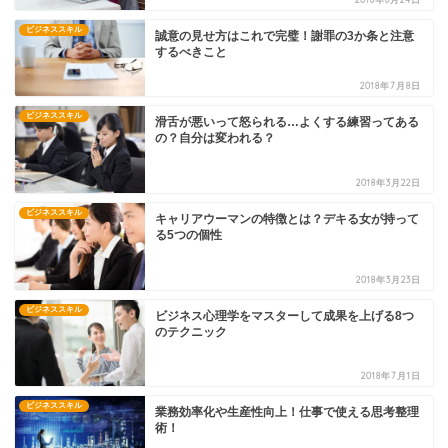
ビジネススキル
誠意の見せ方はこれで完璧！謝罪の3か条と注意
するべきこと
2018年7月8日
ビジネススキル
滑舌が悪いって怒られる…よくする練習ってある
の？自分は変われる？
2018年3月22日
ビジネススキル
キャリアウーマンの特徴とは？デキる女が持って
る5つの個性
2018年3月23日
ビジネススキル
ビジネス心理学をマスターして成果を上げる8つ
のテクニック
2018年7月1日
ビジネススキル
業務効率化や生産性向上！仕事で使える思考整理
術！