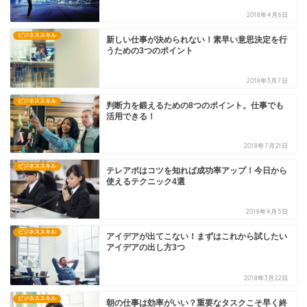
2018年4月6日
ビジネススキル
新しい仕事が決められない！素早い意思決定を行
うための3つのポイント
2018年3月7日
ビジネススキル
判断力を鍛えるための8つのポイント。仕事でも
活用できる！
2018年7月21日
ビジネススキル
テレアポはコツを知れば成功率アップ！今日から
使えるテクニック4選
2018年4月5日
ビジネススキル
アイデアが出てこない！まずはこれから試したい
アイデアの出し方3つ
2018年3月22日
ビジネススキル
朝の仕事は効率がいい？重要なタスクこそ早く終