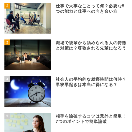
2
仕事で大事なことって何？必要な5
つの能力と仕事への向き合い方
3
職場で後輩から舐められる人の特徴
と対策は？尊敬される先輩になろう
4
社会人の平均的な就寝時間は何時？
早寝早起きは本当に得になる？
5
相手を論破するコツは意外と簡単！
7つのポイントで簡単論破