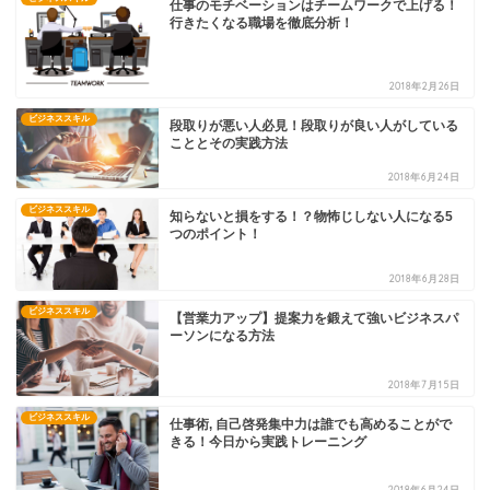
仕事のモチベーションはチームワークで上げる！
行きたくなる職場を徹底分析！
2018年2月26日
ビジネススキル
段取りが悪い人必見！段取りが良い人がしている
こととその実践方法
2018年6月24日
ビジネススキル
知らないと損をする！？物怖じしない人になる5
つのポイント！
2018年6月28日
ビジネススキル
【営業力アップ】提案力を鍛えて強いビジネスパ
ーソンになる方法
2018年7月15日
ビジネススキル
仕事術, 自己啓発集中力は誰でも高めることがで
きる！今日から実践トレーニング
2018年6月24日