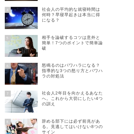
社会人の平均的な就寝時間は
4
何時？早寝早起きは本当に得
になる？
相手を論破するコツは意外と
5
簡単！7つのポイントで簡単論
破
怒鳴るのはパワハラになる？
6
指導的な3つの怒り方とパワハ
ラの対処法
社会人2年目を向かえるあなた
7
へ。これから大切にしたい4つ
の訓え
辞める部下には必ず前兆があ
8
る。見逃してはいけない8つの
サイン