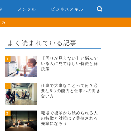
み
メンタル
ビジネススキル
談
よく読まれている記事
【周りが見えない】と悩んで
1
いる人に見てほしい特徴と解
決策
仕事で大事なことって何？必
2
要な5つの能力と仕事への向き
合い方
職場で後輩から舐められる人
3
の特徴と対策は？尊敬される
先輩になろう