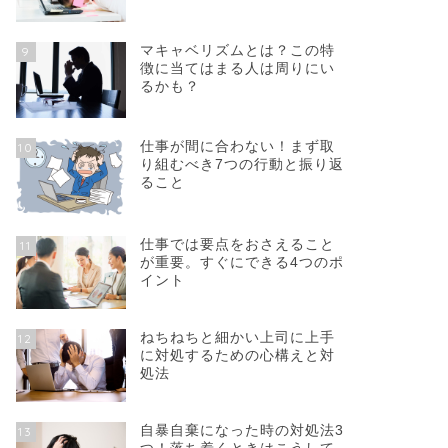
マキャベリズムとは？この特
9
徴に当てはまる人は周りにい
るかも？
仕事が間に合わない！まず取
10
り組むべき7つの行動と振り返
ること
仕事では要点をおさえること
11
が重要。すぐにできる4つのポ
イント
ねちねちと細かい上司に上手
12
に対処するための心構えと対
処法
自暴自棄になった時の対処法3
13