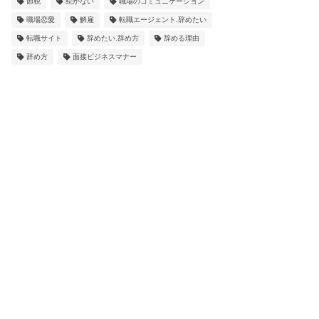
節税
続かない
職場のコミュニケーション
職場恋愛
解雇
転職エージェント.辞めたい
転職サイト
辞めたい.辞め方
辞める理由
辞め方
面接ビジネスマナー