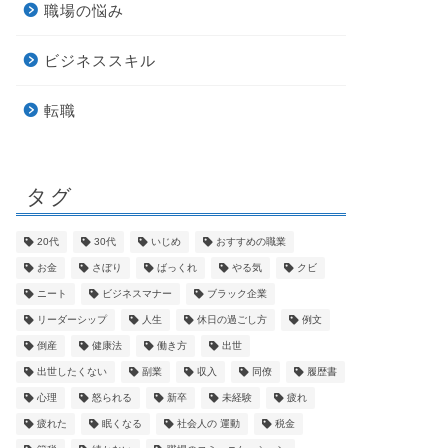
職場の悩み
ビジネススキル
転職
タグ
20代
30代
いじめ
おすすめの職業
お金
さぼり
ばっくれ
やる気
クビ
ニート
ビジネスマナー
ブラック企業
リーダーシップ
人生
休日の過ごし方
例文
倒産
健康法
働き方
出世
出世したくない
副業
収入
同僚
履歴書
心理
怒られる
新卒
未経験
疲れ
疲れた
眠くなる
社会人の 運動
税金