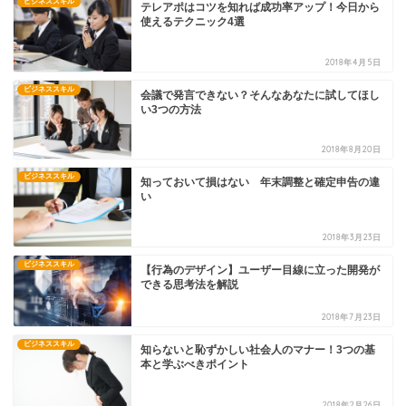
ビジネススキル
テレアポはコツを知れば成功率アップ！今日から
使えるテクニック4選
2018年4月5日
ビジネススキル
会議で発言できない？そんなあなたに試してほし
い3つの方法
2018年8月20日
ビジネススキル
知っておいて損はない 年末調整と確定申告の違
い
2018年3月23日
ビジネススキル
【行為のデザイン】ユーザー目線に立った開発が
できる思考法を解説
2018年7月23日
ビジネススキル
知らないと恥ずかしい社会人のマナー！3つの基
本と学ぶべきポイント
2018年2月26日