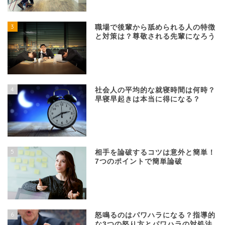
3
職場で後輩から舐められる人の特徴
と対策は？尊敬される先輩になろう
4
社会人の平均的な就寝時間は何時？
早寝早起きは本当に得になる？
5
相手を論破するコツは意外と簡単！
7つのポイントで簡単論破
6
怒鳴るのはパワハラになる？指導的
な3つの怒り方とパワハラの対処法