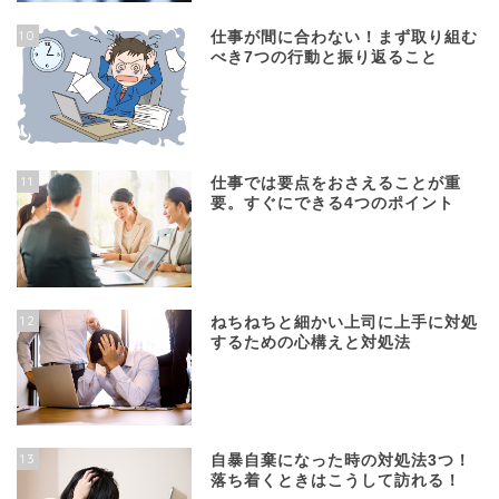
10
仕事が間に合わない！まず取り組む
べき7つの行動と振り返ること
11
仕事では要点をおさえることが重
要。すぐにできる4つのポイント
12
ねちねちと細かい上司に上手に対処
するための心構えと対処法
13
自暴自棄になった時の対処法3つ！
落ち着くときはこうして訪れる！