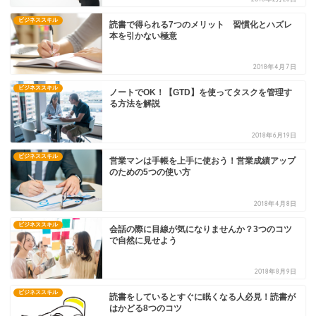
ビジネススキル
読書で得られる7つのメリット 習慣化とハズレ
本を引かない極意
2018年4月7日
ビジネススキル
ノートでOK！【GTD】を使ってタスクを管理す
る方法を解説
2018年6月19日
ビジネススキル
営業マンは手帳を上手に使おう！営業成績アップ
のための5つの使い方
2018年4月8日
ビジネススキル
会話の際に目線が気になりませんか？3つのコツ
で自然に見せよう
2018年8月9日
ビジネススキル
読書をしているとすぐに眠くなる人必見！読書が
はかどる8つのコツ