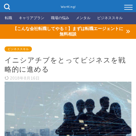
WorKing!
転職
キャリアプラン
職場の悩み
メンタル
ビジネススキル
【こんな会社転職してやる！】まずは転職エージェントに
無料相談
ビジネススキル
イニシアチブをとってビジネスを戦
略的に進める
2018年8月16日