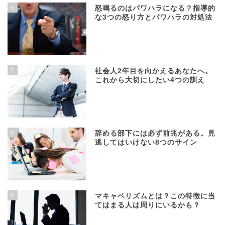
6
怒鳴るのはパワハラになる？指導的
な3つの怒り方とパワハラの対処法
7
社会人2年目を向かえるあなたへ。
これから大切にしたい4つの訓え
8
辞める部下には必ず前兆がある。見
逃してはいけない8つのサイン
9
マキャベリズムとは？この特徴に当
てはまる人は周りにいるかも？