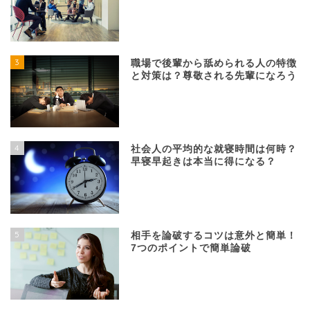
3
職場で後輩から舐められる人の特徴
と対策は？尊敬される先輩になろう
4
社会人の平均的な就寝時間は何時？
早寝早起きは本当に得になる？
5
相手を論破するコツは意外と簡単！
7つのポイントで簡単論破