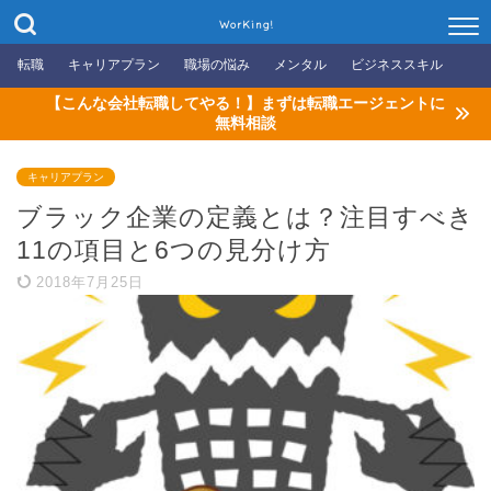
WorKing!
転職
キャリアプラン
職場の悩み
メンタル
ビジネススキル
【こんな会社転職してやる！】まずは転職エージェントに
無料相談
キャリアプラン
ブラック企業の定義とは？注目すべき
11の項目と6つの見分け方
2018年7月25日