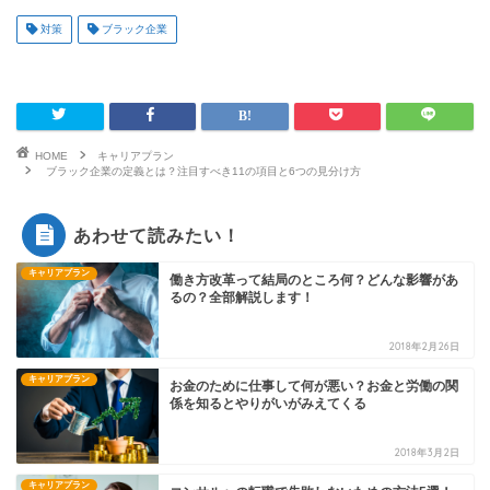
対策
ブラック企業
HOME
キャリアプラン
ブラック企業の定義とは？注目すべき11の項目と6つの見分け方
あわせて読みたい！
キャリアプラン
働き方改革って結局のところ何？どんな影響があ
るの？全部解説します！
2018年2月26日
キャリアプラン
お金のために仕事して何が悪い？お金と労働の関
係を知るとやりがいがみえてくる
2018年3月2日
キャリアプラン