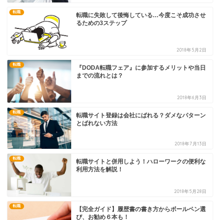
転職
転職に失敗して後悔している…今度こそ成功させ
るための3ステップ
2018年5月2日
転職
『DODA転職フェア』に参加するメリットや当日
までの流れとは？
2018年6月3日
転職
転職サイト登録は会社にばれる？ダメなパターン
とばれない方法
2018年7月13日
転職
転職サイトと併用しよう！ハローワークの便利な
利用方法を解説！
2018年5月28日
転職
【完全ガイド】履歴書の書き方からボールペン選
び、お勧め６本も！