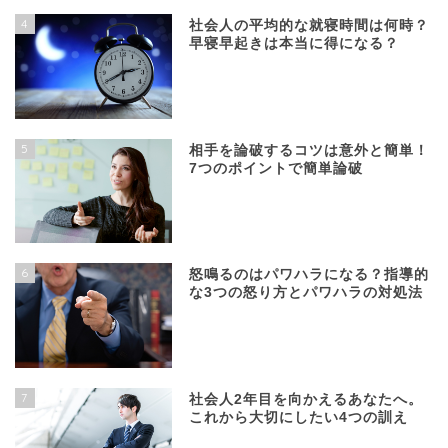
4
社会人の平均的な就寝時間は何時？
早寝早起きは本当に得になる？
5
相手を論破するコツは意外と簡単！
7つのポイントで簡単論破
6
怒鳴るのはパワハラになる？指導的
な3つの怒り方とパワハラの対処法
7
社会人2年目を向かえるあなたへ。
これから大切にしたい4つの訓え