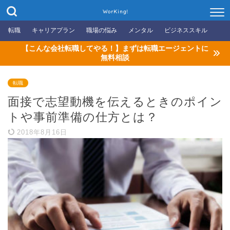
WorKing!
転職
キャリアプラン
職場の悩み
メンタル
ビジネススキル
【こんな会社転職してやる！】まずは転職エージェントに
無料相談
転職
面接で志望動機を伝えるときのポイン
トや事前準備の仕方とは？
2018年8月16日